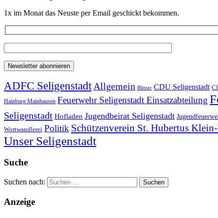
1x im Monat das Neuste per Email geschickt bekommen.
ADFC Seligenstadt
Allgemein
CDU Seligenstadt
Cl
Blitzer
F
Feuerwehr Seligenstadt Einsatzabteilung
Hainburg Mainhausen
Seligenstadt
Jugendbeirat Seligenstadt
Hofladen
Jugendfeuerweh
Schützenverein St. Hubertus Klei
Politik
Wortwandlerei
Unser Seligenstadt
Suche
Suchen nach:
Anzeige