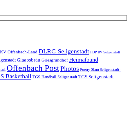
DLRG Seligenstadt
KV Offenbach-Land
FDP RV Seligenstadt
Heimatbund
Glaabsbräu
igenstadt
Griesgrundhof
Offenbach Post
Photos
Poetry Slam Seligenstadt -
stadt
S Basketball
TGS Seligenstadt
TGS Handball Seligenstadt