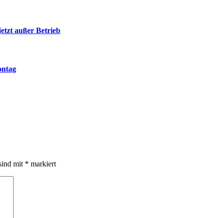
jetzt außer Betrieb
ontag
sind mit
*
markiert