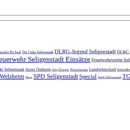
DLRG-Jugend Seligenstadt
DLRG 
audia Bicherl
Die Linke Seligenstadt
euerwehr Seligenstadt Einsätze
Feuerwehrverein Sel
Landwirtschaft
r Seligenstadt
Jusos Ostkreis
loveselle
Jörg Krieger
Klatschmohn
SPD Seligenstadt
TG
n-Welzheim
Special
Shop
Stadt Seligenstadt