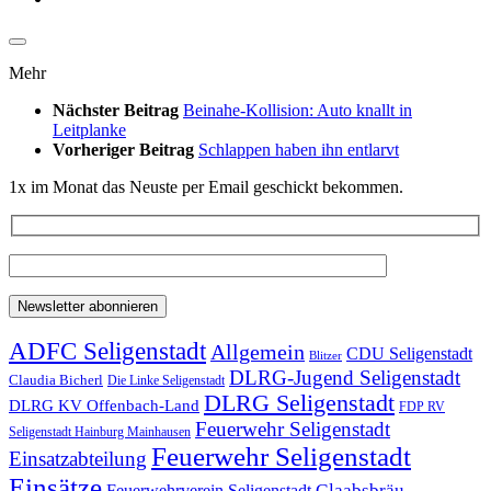
Mehr
Nächster Beitrag
Beinahe-Kollision: Auto knallt in
Leitplanke
Vorheriger Beitrag
Schlappen haben ihn entlarvt
1x im Monat das Neuste per Email geschickt bekommen.
ADFC Seligenstadt
Allgemein
CDU Seligenstadt
Blitzer
DLRG-Jugend Seligenstadt
Claudia Bicherl
Die Linke Seligenstadt
DLRG Seligenstadt
DLRG KV Offenbach-Land
FDP RV
Feuerwehr Seligenstadt
Seligenstadt Hainburg Mainhausen
Feuerwehr Seligenstadt
Einsatzabteilung
Einsätze
Glaabsbräu
Feuerwehrverein Seligenstadt