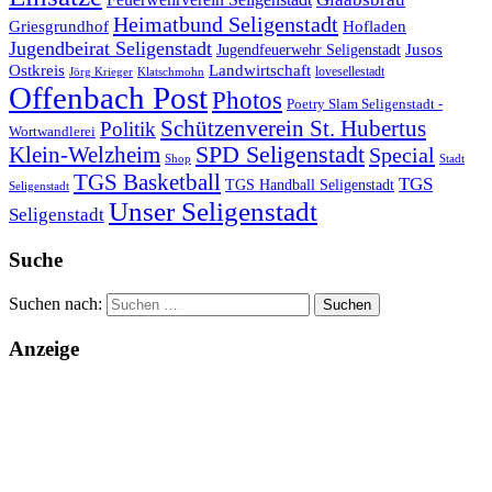
Heimatbund Seligenstadt
Griesgrundhof
Hofladen
Jugendbeirat Seligenstadt
Jugendfeuerwehr Seligenstadt
Jusos
Landwirtschaft
Ostkreis
lovesellestadt
Jörg Krieger
Klatschmohn
Offenbach Post
Photos
Poetry Slam Seligenstadt -
Schützenverein St. Hubertus
Politik
Wortwandlerei
SPD Seligenstadt
Klein-Welzheim
Special
Shop
Stadt
TGS Basketball
TGS
TGS Handball Seligenstadt
Seligenstadt
Unser Seligenstadt
Seligenstadt
Suche
Suchen nach:
Anzeige