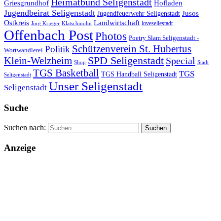
Heimatbund Seligenstadt
Griesgrundhof
Hofladen
Jugendbeirat Seligenstadt
Jugendfeuerwehr Seligenstadt
Jusos
Landwirtschaft
Ostkreis
lovesellestadt
Jörg Krieger
Klatschmohn
Offenbach Post
Photos
Poetry Slam Seligenstadt -
Schützenverein St. Hubertus
Politik
Wortwandlerei
SPD Seligenstadt
Klein-Welzheim
Special
Shop
Stadt
TGS Basketball
TGS
TGS Handball Seligenstadt
Seligenstadt
Unser Seligenstadt
Seligenstadt
Suche
Suchen nach:
Anzeige