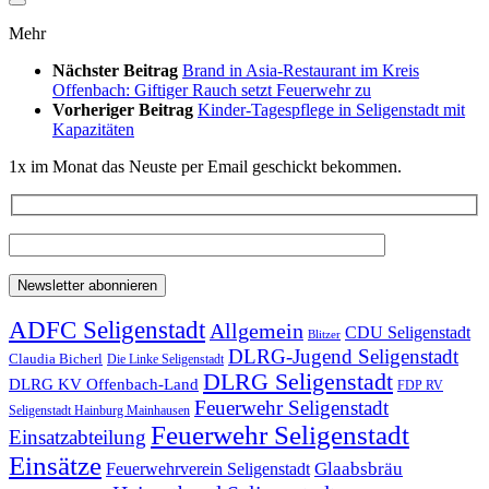
Mehr
Nächster Beitrag
Brand in Asia-Restaurant im Kreis
Offenbach: Giftiger Rauch setzt Feuerwehr zu
Vorheriger Beitrag
Kinder-Tagespflege in Seligenstadt mit
Kapazitäten
1x im Monat das Neuste per Email geschickt bekommen.
ADFC Seligenstadt
Allgemein
CDU Seligenstadt
Blitzer
DLRG-Jugend Seligenstadt
Claudia Bicherl
Die Linke Seligenstadt
DLRG Seligenstadt
DLRG KV Offenbach-Land
FDP RV
Feuerwehr Seligenstadt
Seligenstadt Hainburg Mainhausen
Feuerwehr Seligenstadt
Einsatzabteilung
Einsätze
Glaabsbräu
Feuerwehrverein Seligenstadt