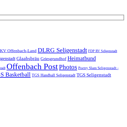
DLRG Seligenstadt
KV Offenbach-Land
FDP RV Seligenstadt
Heimatbund
Glaabsbräu
igenstadt
Griesgrundhof
Offenbach Post
Photos
Poetry Slam Seligenstadt -
stadt
S Basketball
TGS Seligenstadt
TGS Handball Seligenstadt