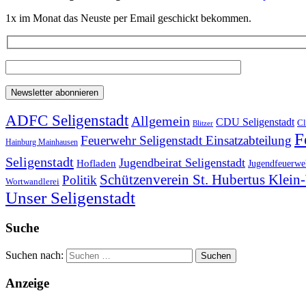
1x im Monat das Neuste per Email geschickt bekommen.
ADFC Seligenstadt
Allgemein
CDU Seligenstadt
Cl
Blitzer
F
Feuerwehr Seligenstadt Einsatzabteilung
Hainburg Mainhausen
Seligenstadt
Jugendbeirat Seligenstadt
Hofladen
Jugendfeuerweh
Schützenverein St. Hubertus Klei
Politik
Wortwandlerei
Unser Seligenstadt
Suche
Suchen nach:
Anzeige