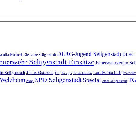
DLRG-Jugend Seligenstadt
DLRG 
audia Bicherl
Die Linke Seligenstadt
euerwehr Seligenstadt Einsätze
Feuerwehrverein Sel
Landwirtschaft
r Seligenstadt
Jusos Ostkreis
loveselle
Jörg Krieger
Klatschmohn
SPD Seligenstadt
TG
n-Welzheim
Special
Shop
Stadt Seligenstadt