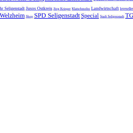
Landwirtschaft
r Seligenstadt
Jusos Ostkreis
loveselle
Jörg Krieger
Klatschmohn
SPD Seligenstadt
TG
n-Welzheim
Special
Shop
Stadt Seligenstadt