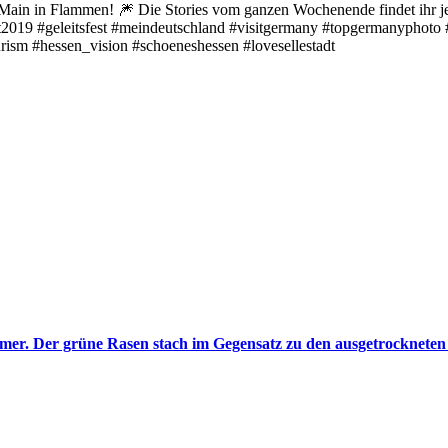
 Main in Flammen! 🎆 Die Stories vom ganzen Wochenende findet ihr jet
eit2019 #geleitsfest #meindeutschland #visitgermany #topgermanypho
ism #hessen_vision #schoeneshessen #lovesellestadt
er. Der grüne Rasen stach im Gegensatz zu den ausgetrockneten W