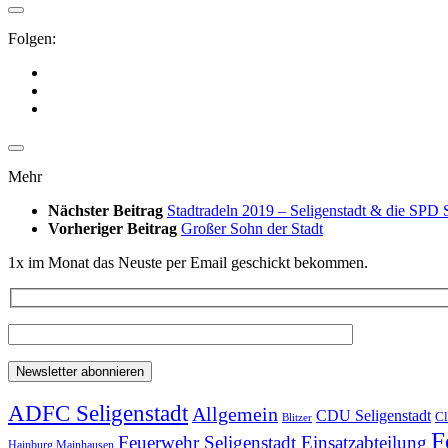
Folgen:
Mehr
Nächster Beitrag
Stadtradeln 2019 – Seligenstadt & die SPD S
Vorheriger Beitrag
Großer Sohn der Stadt
1x im Monat das Neuste per Email geschickt bekommen.
ADFC Seligenstadt
Allgemein
CDU Seligenstadt
Cl
Blitzer
F
Feuerwehr Seligenstadt Einsatzabteilung
Hainburg Mainhausen