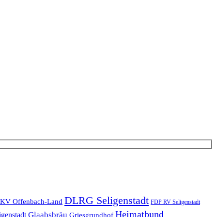
DLRG Seligenstadt
KV Offenbach-Land
FDP RV Seligenstadt
Heimatbund
Glaabsbräu
igenstadt
Griesgrundhof