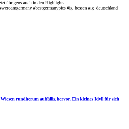
zt übrigens auch in den Highlights.
to #weroamgermany #bestgermanypics #ig_hessen #ig_deutschland
iesen rundherum auffällig hervor. Ein kleines Idyll für sich