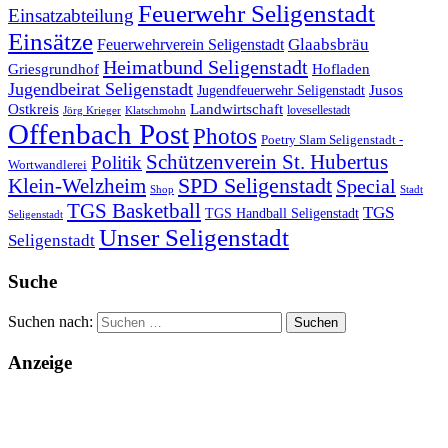
Feuerwehr Seligenstadt
Einsatzabteilung
Einsätze
Glaabsbräu
Feuerwehrverein Seligenstadt
Heimatbund Seligenstadt
Griesgrundhof
Hofladen
Jugendbeirat Seligenstadt
Jugendfeuerwehr Seligenstadt
Jusos
Landwirtschaft
Ostkreis
lovesellestadt
Jörg Krieger
Klatschmohn
Offenbach Post
Photos
Poetry Slam Seligenstadt -
Schützenverein St. Hubertus
Politik
Wortwandlerei
SPD Seligenstadt
Klein-Welzheim
Special
Shop
Stadt
TGS Basketball
TGS
TGS Handball Seligenstadt
Seligenstadt
Unser Seligenstadt
Seligenstadt
Suche
Suchen nach:
Anzeige