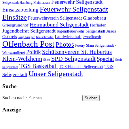
Feuerwehr Seligenstadt
Seligenstadt Hainburg Mainhausen
Feuerwehr Seligenstadt
Einsatzabteilung
Einsätze
Glaabsbräu
Feuerwehrverein Seligenstadt
Heimatbund Seligenstadt
Griesgrundhof
Hofladen
Jugendbeirat Seligenstadt
Jugendfeuerwehr Seligenstadt
Jusos
Landwirtschaft
Ostkreis
lovesellestadt
Jörg Krieger
Klatschmohn
Offenbach Post
Photos
Poetry Slam Seligenstadt -
Schützenverein St. Hubertus
Politik
Wortwandlerei
SPD Seligenstadt
Klein-Welzheim
Special
Shop
Stadt
TGS Basketball
TGS
TGS Handball Seligenstadt
Seligenstadt
Unser Seligenstadt
Seligenstadt
Suche
Suchen nach:
Anzeige