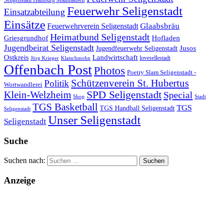
Seligenstadt Hainburg Mainhausen
Feuerwehr Seligenstadt
Einsatzabteilung
Einsätze
Glaabsbräu
Feuerwehrverein Seligenstadt
Heimatbund Seligenstadt
Griesgrundhof
Hofladen
Jugendbeirat Seligenstadt
Jugendfeuerwehr Seligenstadt
Jusos
Landwirtschaft
Ostkreis
lovesellestadt
Jörg Krieger
Klatschmohn
Offenbach Post
Photos
Poetry Slam Seligenstadt -
Schützenverein St. Hubertus
Politik
Wortwandlerei
SPD Seligenstadt
Klein-Welzheim
Special
Shop
Stadt
TGS Basketball
TGS
TGS Handball Seligenstadt
Seligenstadt
Unser Seligenstadt
Seligenstadt
Suche
Suchen nach:
Anzeige