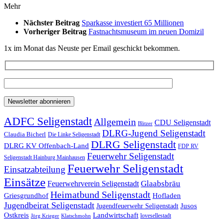
Mehr
Nächster Beitrag
Sparkasse investiert 65 Millionen
Vorheriger Beitrag
Fastnachtsmuseum im neuen Domizil
1x im Monat das Neuste per Email geschickt bekommen.
ADFC Seligenstadt
Allgemein
CDU Seligenstadt
Blitzer
DLRG-Jugend Seligenstadt
Claudia Bicherl
Die Linke Seligenstadt
DLRG Seligenstadt
DLRG KV Offenbach-Land
FDP RV
Feuerwehr Seligenstadt
Seligenstadt Hainburg Mainhausen
Feuerwehr Seligenstadt
Einsatzabteilung
Einsätze
Glaabsbräu
Feuerwehrverein Seligenstadt
Heimatbund Seligenstadt
Griesgrundhof
Hofladen
Jugendbeirat Seligenstadt
Jugendfeuerwehr Seligenstadt
Jusos
Landwirtschaft
Ostkreis
lovesellestadt
Jörg Krieger
Klatschmohn