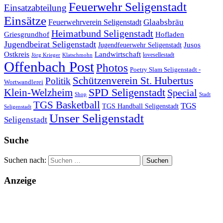
Feuerwehr Seligenstadt
Einsatzabteilung
Einsätze
Glaabsbräu
Feuerwehrverein Seligenstadt
Heimatbund Seligenstadt
Griesgrundhof
Hofladen
Jugendbeirat Seligenstadt
Jugendfeuerwehr Seligenstadt
Jusos
Landwirtschaft
Ostkreis
lovesellestadt
Jörg Krieger
Klatschmohn
Offenbach Post
Photos
Poetry Slam Seligenstadt -
Schützenverein St. Hubertus
Politik
Wortwandlerei
SPD Seligenstadt
Klein-Welzheim
Special
Shop
Stadt
TGS Basketball
TGS
TGS Handball Seligenstadt
Seligenstadt
Unser Seligenstadt
Seligenstadt
Suche
Suchen nach:
Anzeige