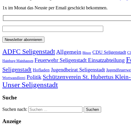
1x im Monat das Neuste per Email geschickt bekommen.
ADFC Seligenstadt
Allgemein
CDU Seligenstadt
Cl
Blitzer
F
Feuerwehr Seligenstadt Einsatzabteilung
Hainburg Mainhausen
Seligenstadt
Jugendbeirat Seligenstadt
Hofladen
Jugendfeuerweh
Schützenverein St. Hubertus Klei
Politik
Wortwandlerei
Unser Seligenstadt
Suche
Suchen nach:
Anzeige