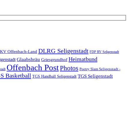
DLRG Seligenstadt
KV Offenbach-Land
FDP RV Seligenstadt
Heimatbund
Glaabsbräu
igenstadt
Griesgrundhof
Offenbach Post
Photos
Poetry Slam Seligenstadt -
stadt
S Basketball
TGS Seligenstadt
TGS Handball Seligenstadt