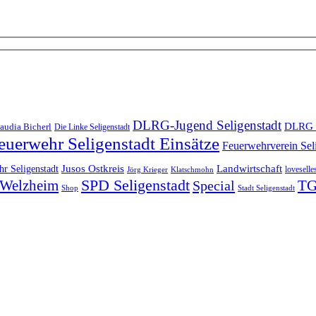
DLRG-Jugend Seligenstadt
DLRG 
audia Bicherl
Die Linke Seligenstadt
euerwehr Seligenstadt Einsätze
Feuerwehrverein Sel
Landwirtschaft
r Seligenstadt
Jusos Ostkreis
loveselle
Jörg Krieger
Klatschmohn
SPD Seligenstadt
TG
n-Welzheim
Special
Shop
Stadt Seligenstadt