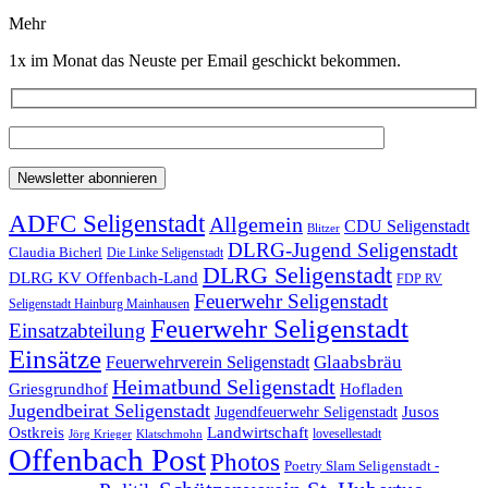
Mehr
1x im Monat das Neuste per Email geschickt bekommen.
ADFC Seligenstadt
Allgemein
CDU Seligenstadt
Blitzer
DLRG-Jugend Seligenstadt
Claudia Bicherl
Die Linke Seligenstadt
DLRG Seligenstadt
DLRG KV Offenbach-Land
FDP RV
Feuerwehr Seligenstadt
Seligenstadt Hainburg Mainhausen
Feuerwehr Seligenstadt
Einsatzabteilung
Einsätze
Glaabsbräu
Feuerwehrverein Seligenstadt
Heimatbund Seligenstadt
Griesgrundhof
Hofladen
Jugendbeirat Seligenstadt
Jugendfeuerwehr Seligenstadt
Jusos
Landwirtschaft
Ostkreis
lovesellestadt
Jörg Krieger
Klatschmohn
Offenbach Post
Photos
Poetry Slam Seligenstadt -