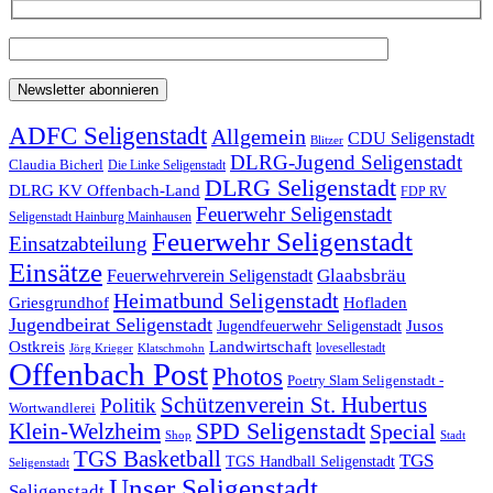
ADFC Seligenstadt
Allgemein
CDU Seligenstadt
Blitzer
DLRG-Jugend Seligenstadt
Claudia Bicherl
Die Linke Seligenstadt
DLRG Seligenstadt
DLRG KV Offenbach-Land
FDP RV
Feuerwehr Seligenstadt
Seligenstadt Hainburg Mainhausen
Feuerwehr Seligenstadt
Einsatzabteilung
Einsätze
Glaabsbräu
Feuerwehrverein Seligenstadt
Heimatbund Seligenstadt
Griesgrundhof
Hofladen
Jugendbeirat Seligenstadt
Jugendfeuerwehr Seligenstadt
Jusos
Landwirtschaft
Ostkreis
lovesellestadt
Jörg Krieger
Klatschmohn
Offenbach Post
Photos
Poetry Slam Seligenstadt -
Schützenverein St. Hubertus
Politik
Wortwandlerei
SPD Seligenstadt
Klein-Welzheim
Special
Shop
Stadt
TGS Basketball
TGS
TGS Handball Seligenstadt
Seligenstadt
Unser Seligenstadt
Seligenstadt