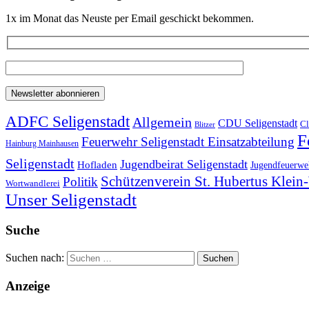
1x im Monat das Neuste per Email geschickt bekommen.
ADFC Seligenstadt
Allgemein
CDU Seligenstadt
Cl
Blitzer
F
Feuerwehr Seligenstadt Einsatzabteilung
Hainburg Mainhausen
Seligenstadt
Jugendbeirat Seligenstadt
Hofladen
Jugendfeuerweh
Schützenverein St. Hubertus Klei
Politik
Wortwandlerei
Unser Seligenstadt
Suche
Suchen nach:
Anzeige