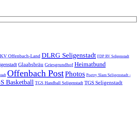
DLRG Seligenstadt
KV Offenbach-Land
FDP RV Seligenstadt
Heimatbund
Glaabsbräu
igenstadt
Griesgrundhof
Offenbach Post
Photos
Poetry Slam Seligenstadt -
stadt
S Basketball
TGS Seligenstadt
TGS Handball Seligenstadt