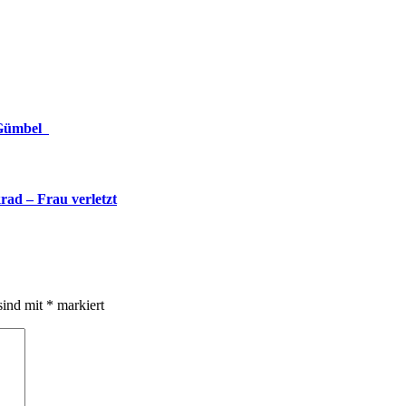
-Gümbel
rad – Frau verletzt
sind mit
*
markiert