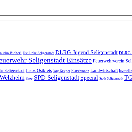
DLRG-Jugend Seligenstadt
DLRG 
audia Bicherl
Die Linke Seligenstadt
euerwehr Seligenstadt Einsätze
Feuerwehrverein Sel
Landwirtschaft
r Seligenstadt
Jusos Ostkreis
loveselle
Jörg Krieger
Klatschmohn
SPD Seligenstadt
TG
n-Welzheim
Special
Shop
Stadt Seligenstadt