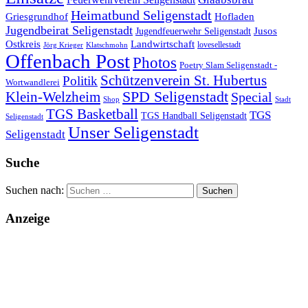
Heimatbund Seligenstadt
Griesgrundhof
Hofladen
Jugendbeirat Seligenstadt
Jugendfeuerwehr Seligenstadt
Jusos
Landwirtschaft
Ostkreis
lovesellestadt
Jörg Krieger
Klatschmohn
Offenbach Post
Photos
Poetry Slam Seligenstadt -
Schützenverein St. Hubertus
Politik
Wortwandlerei
SPD Seligenstadt
Klein-Welzheim
Special
Shop
Stadt
TGS Basketball
TGS
TGS Handball Seligenstadt
Seligenstadt
Unser Seligenstadt
Seligenstadt
Suche
Suchen nach:
Anzeige