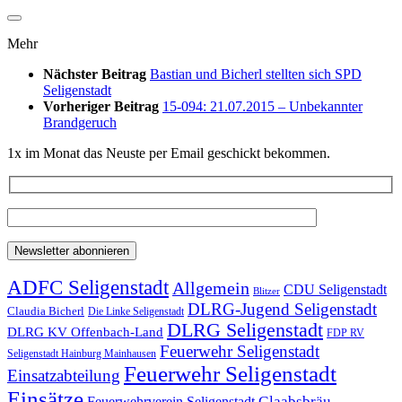
Mehr
Nächster Beitrag
Bastian und Bicherl stellten sich SPD
Seligenstadt
Vorheriger Beitrag
15-094: 21.07.2015 – Unbekannter
Brandgeruch
1x im Monat das Neuste per Email geschickt bekommen.
ADFC Seligenstadt
Allgemein
CDU Seligenstadt
Blitzer
DLRG-Jugend Seligenstadt
Claudia Bicherl
Die Linke Seligenstadt
DLRG Seligenstadt
DLRG KV Offenbach-Land
FDP RV
Feuerwehr Seligenstadt
Seligenstadt Hainburg Mainhausen
Feuerwehr Seligenstadt
Einsatzabteilung
Einsätze
Glaabsbräu
Feuerwehrverein Seligenstadt