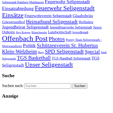
Feuerwehr Seligenstadt
Seligenstadt Hainburg Mainhausen
Feuerwehr Seligenstadt
Einsatzabteilung
Einsätze
Glaabsbräu
Feuerwehrverein Seligenstadt
Heimatbund Seligenstadt
Griesgrundhof
Hofladen
Jugendbeirat Seligenstadt
Jugendfeuerwehr Seligenstadt
Jusos
Landwirtschaft
Ostkreis
lovesellestadt
Jörg Krieger
Klatschmohn
Offenbach Post
Photos
Poetry Slam Seligenstadt -
Schützenverein St. Hubertus
Politik
Wortwandlerei
SPD Seligenstadt
Klein-Welzheim
Special
Shop
Stadt
TGS Basketball
TGS
TGS Handball Seligenstadt
Seligenstadt
Unser Seligenstadt
Seligenstadt
Suche
Suchen nach:
Anzeige