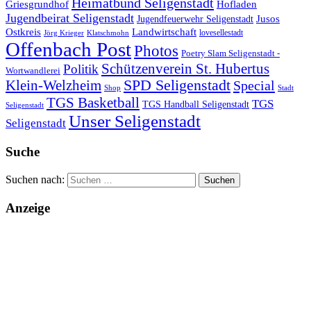
Heimatbund Seligenstadt
Griesgrundhof
Hofladen
Jugendbeirat Seligenstadt
Jugendfeuerwehr Seligenstadt
Jusos
Landwirtschaft
Ostkreis
lovesellestadt
Jörg Krieger
Klatschmohn
Offenbach Post
Photos
Poetry Slam Seligenstadt -
Schützenverein St. Hubertus
Politik
Wortwandlerei
SPD Seligenstadt
Klein-Welzheim
Special
Shop
Stadt
TGS Basketball
TGS
TGS Handball Seligenstadt
Seligenstadt
Unser Seligenstadt
Seligenstadt
Suche
Suchen nach:
Anzeige