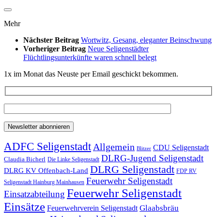
Mehr
Nächster Beitrag
Wortwitz, Gesang, eleganter Beinschwung
Vorheriger Beitrag
Neue Seligenstädter
Flüchtlingsunterkünfte waren schnell belegt
1x im Monat das Neuste per Email geschickt bekommen.
ADFC Seligenstadt
Allgemein
CDU Seligenstadt
Blitzer
DLRG-Jugend Seligenstadt
Claudia Bicherl
Die Linke Seligenstadt
DLRG Seligenstadt
DLRG KV Offenbach-Land
FDP RV
Feuerwehr Seligenstadt
Seligenstadt Hainburg Mainhausen
Feuerwehr Seligenstadt
Einsatzabteilung
Einsätze
Glaabsbräu
Feuerwehrverein Seligenstadt