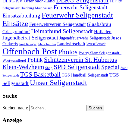
DLRG Seligenstadt
DLRG KV Offenbach-Land
FDP RV
Feuerwehr Seligenstadt
Seligenstadt Hainburg Mainhausen
Feuerwehr Seligenstadt
Einsatzabteilung
Einsätze
Glaabsbräu
Feuerwehrverein Seligenstadt
Heimatbund Seligenstadt
Griesgrundhof
Hofladen
Jugendbeirat Seligenstadt
Jugendfeuerwehr Seligenstadt
Jusos
Landwirtschaft
Ostkreis
lovesellestadt
Jörg Krieger
Klatschmohn
Offenbach Post
Photos
Poetry Slam Seligenstadt -
Schützenverein St. Hubertus
Politik
Wortwandlerei
SPD Seligenstadt
Klein-Welzheim
Special
Shop
Stadt
TGS Basketball
TGS
TGS Handball Seligenstadt
Seligenstadt
Unser Seligenstadt
Seligenstadt
Suche
Suchen nach:
Anzeige