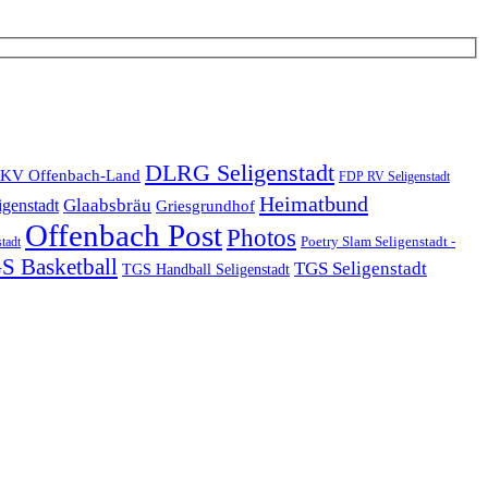
DLRG Seligenstadt
KV Offenbach-Land
FDP RV Seligenstadt
Heimatbund
Glaabsbräu
igenstadt
Griesgrundhof
Offenbach Post
Photos
Poetry Slam Seligenstadt -
stadt
S Basketball
TGS Seligenstadt
TGS Handball Seligenstadt