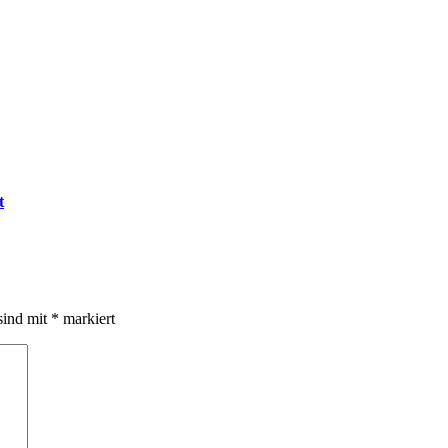
t
sind mit
*
markiert