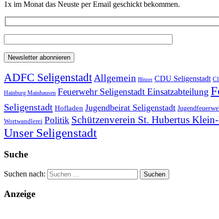
1x im Monat das Neuste per Email geschickt bekommen.
ADFC Seligenstadt
Allgemein
CDU Seligenstadt
Cl
Blitzer
F
Feuerwehr Seligenstadt Einsatzabteilung
Hainburg Mainhausen
Seligenstadt
Jugendbeirat Seligenstadt
Hofladen
Jugendfeuerweh
Schützenverein St. Hubertus Klei
Politik
Wortwandlerei
Unser Seligenstadt
Suche
Suchen nach:
Anzeige