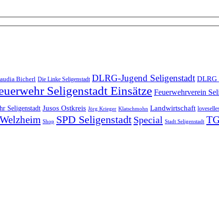
DLRG-Jugend Seligenstadt
DLRG 
audia Bicherl
Die Linke Seligenstadt
euerwehr Seligenstadt Einsätze
Feuerwehrverein Sel
Landwirtschaft
r Seligenstadt
Jusos Ostkreis
loveselle
Jörg Krieger
Klatschmohn
SPD Seligenstadt
TG
n-Welzheim
Special
Shop
Stadt Seligenstadt