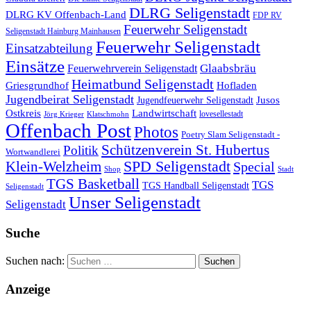
DLRG Seligenstadt
DLRG KV Offenbach-Land
FDP RV
Feuerwehr Seligenstadt
Seligenstadt Hainburg Mainhausen
Feuerwehr Seligenstadt
Einsatzabteilung
Einsätze
Glaabsbräu
Feuerwehrverein Seligenstadt
Heimatbund Seligenstadt
Griesgrundhof
Hofladen
Jugendbeirat Seligenstadt
Jugendfeuerwehr Seligenstadt
Jusos
Landwirtschaft
Ostkreis
lovesellestadt
Jörg Krieger
Klatschmohn
Offenbach Post
Photos
Poetry Slam Seligenstadt -
Schützenverein St. Hubertus
Politik
Wortwandlerei
SPD Seligenstadt
Klein-Welzheim
Special
Shop
Stadt
TGS Basketball
TGS
TGS Handball Seligenstadt
Seligenstadt
Unser Seligenstadt
Seligenstadt
Suche
Suchen nach:
Anzeige