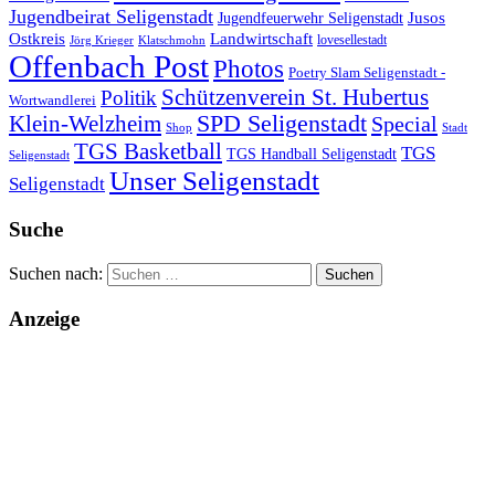
Jugendbeirat Seligenstadt
Jugendfeuerwehr Seligenstadt
Jusos
Landwirtschaft
Ostkreis
lovesellestadt
Jörg Krieger
Klatschmohn
Offenbach Post
Photos
Poetry Slam Seligenstadt -
Schützenverein St. Hubertus
Politik
Wortwandlerei
SPD Seligenstadt
Klein-Welzheim
Special
Shop
Stadt
TGS Basketball
TGS
TGS Handball Seligenstadt
Seligenstadt
Unser Seligenstadt
Seligenstadt
Suche
Suchen nach:
Anzeige