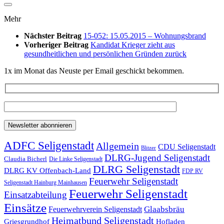
Mehr
Nächster Beitrag
15-052: 15.05.2015 – Wohnungsbrand
Vorheriger Beitrag
Kandidat Krieger zieht aus
gesundheitlichen und persönlichen Gründen zurück
1x im Monat das Neuste per Email geschickt bekommen.
ADFC Seligenstadt
Allgemein
CDU Seligenstadt
Blitzer
DLRG-Jugend Seligenstadt
Claudia Bicherl
Die Linke Seligenstadt
DLRG Seligenstadt
DLRG KV Offenbach-Land
FDP RV
Feuerwehr Seligenstadt
Seligenstadt Hainburg Mainhausen
Feuerwehr Seligenstadt
Einsatzabteilung
Einsätze
Glaabsbräu
Feuerwehrverein Seligenstadt
Heimatbund Seligenstadt
Griesgrundhof
Hofladen