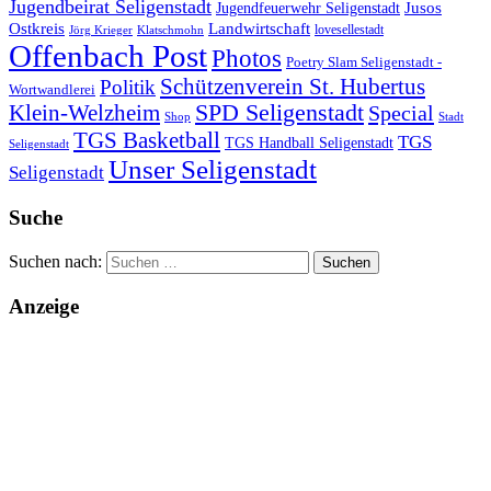
Jugendbeirat Seligenstadt
Jugendfeuerwehr Seligenstadt
Jusos
Landwirtschaft
Ostkreis
lovesellestadt
Jörg Krieger
Klatschmohn
Offenbach Post
Photos
Poetry Slam Seligenstadt -
Schützenverein St. Hubertus
Politik
Wortwandlerei
SPD Seligenstadt
Klein-Welzheim
Special
Shop
Stadt
TGS Basketball
TGS
TGS Handball Seligenstadt
Seligenstadt
Unser Seligenstadt
Seligenstadt
Suche
Suchen nach:
Anzeige