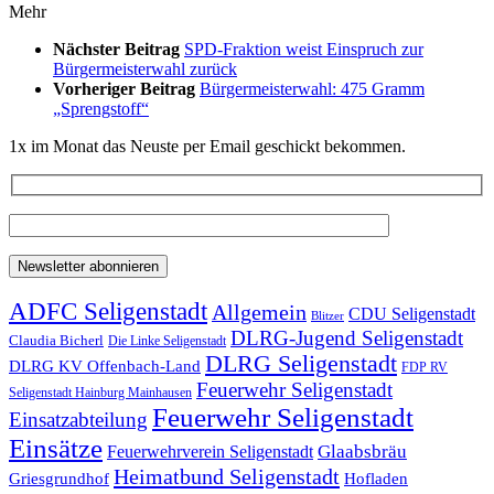
Mehr
Nächster Beitrag
SPD-Fraktion weist Einspruch zur
Bürgermeisterwahl zurück
Vorheriger Beitrag
Bürgermeisterwahl: 475 Gramm
„Sprengstoff“
1x im Monat das Neuste per Email geschickt bekommen.
ADFC Seligenstadt
Allgemein
CDU Seligenstadt
Blitzer
DLRG-Jugend Seligenstadt
Claudia Bicherl
Die Linke Seligenstadt
DLRG Seligenstadt
DLRG KV Offenbach-Land
FDP RV
Feuerwehr Seligenstadt
Seligenstadt Hainburg Mainhausen
Feuerwehr Seligenstadt
Einsatzabteilung
Einsätze
Glaabsbräu
Feuerwehrverein Seligenstadt
Heimatbund Seligenstadt
Griesgrundhof
Hofladen