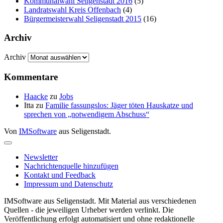
Kommunalwahl Seligenstadt 2016
(5)
Landratswahl Kreis Offenbach
(4)
Bürgermeisterwahl Seligenstadt 2015
(16)
Archiv
Archiv
Kommentare
Haacke
zu
Jobs
Itta
zu
Familie fassungslos: Jäger töten Hauskatze und
sprechen von „notwendigem Abschuss“
Von
IMSoftware
aus Seligenstadt.
Newsletter
Nachrichtenquelle hinzufügen
Kontakt und Feedback
Impressum und Datenschutz
IMSoftware aus Seligenstadt. Mit Material aus verschiedenen
Quellen - die jeweiligen Urheber werden verlinkt. Die
Veröffentlichung erfolgt automatisiert und ohne redaktionelle