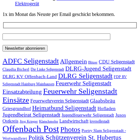
Elektrogerät
1x im Monat das Neuste per Email geschickt bekommen.
ADFC Seligenstadt
Allgemein
CDU Seligenstadt
Blitzer
DLRG-Jugend Seligenstadt
Claudia Bicherl
Die Linke Seligenstadt
DLRG Seligenstadt
DLRG KV Offenbach-Land
FDP RV
Feuerwehr Seligenstadt
Seligenstadt Hainburg Mainhausen
Feuerwehr Seligenstadt
Einsatzabteilung
Einsätze
Glaabsbräu
Feuerwehrverein Seligenstadt
Heimatbund Seligenstadt
Griesgrundhof
Hofladen
Jugendbeirat Seligenstadt
Jugendfeuerwehr Seligenstadt
Jusos
Landwirtschaft
Ostkreis
lovesellestadt
Jörg Krieger
Klatschmohn
Offenbach Post
Photos
Poetry Slam Seligenstadt -
Schützenverein St. Hubertus
Politik
Wortwandlerei