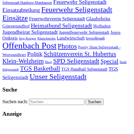
Feuerwehr Seligenstadt
Seligenstadt Hainburg Mainhausen
Feuerwehr Seligenstadt
Einsatzabteilung
Einsätze
Glaabsbräu
Feuerwehrverein Seligenstadt
Heimatbund Seligenstadt
Griesgrundhof
Hofladen
Jugendbeirat Seligenstadt
Jugendfeuerwehr Seligenstadt
Jusos
Landwirtschaft
Ostkreis
lovesellestadt
Jörg Krieger
Klatschmohn
Offenbach Post
Photos
Poetry Slam Seligenstadt -
Schützenverein St. Hubertus
Politik
Wortwandlerei
SPD Seligenstadt
Klein-Welzheim
Special
Shop
Stadt
TGS Basketball
TGS
TGS Handball Seligenstadt
Seligenstadt
Unser Seligenstadt
Seligenstadt
Suche
Suchen nach:
Anzeige