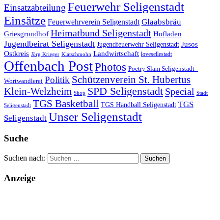
Feuerwehr Seligenstadt
Einsatzabteilung
Einsätze
Glaabsbräu
Feuerwehrverein Seligenstadt
Heimatbund Seligenstadt
Griesgrundhof
Hofladen
Jugendbeirat Seligenstadt
Jugendfeuerwehr Seligenstadt
Jusos
Landwirtschaft
Ostkreis
lovesellestadt
Jörg Krieger
Klatschmohn
Offenbach Post
Photos
Poetry Slam Seligenstadt -
Schützenverein St. Hubertus
Politik
Wortwandlerei
SPD Seligenstadt
Klein-Welzheim
Special
Shop
Stadt
TGS Basketball
TGS
TGS Handball Seligenstadt
Seligenstadt
Unser Seligenstadt
Seligenstadt
Suche
Suchen nach:
Anzeige