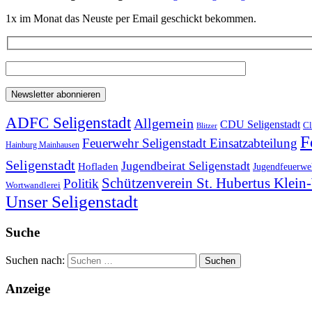
1x im Monat das Neuste per Email geschickt bekommen.
ADFC Seligenstadt
Allgemein
CDU Seligenstadt
Cl
Blitzer
F
Feuerwehr Seligenstadt Einsatzabteilung
Hainburg Mainhausen
Seligenstadt
Jugendbeirat Seligenstadt
Hofladen
Jugendfeuerweh
Schützenverein St. Hubertus Klei
Politik
Wortwandlerei
Unser Seligenstadt
Suche
Suchen nach:
Anzeige