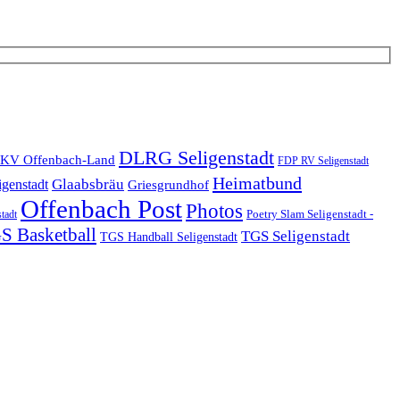
DLRG Seligenstadt
KV Offenbach-Land
FDP RV Seligenstadt
Heimatbund
Glaabsbräu
igenstadt
Griesgrundhof
Offenbach Post
Photos
Poetry Slam Seligenstadt -
stadt
S Basketball
TGS Seligenstadt
TGS Handball Seligenstadt