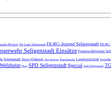
DLRG-Jugend Seligenstadt
DLRG 
audia Bicherl
Die Linke Seligenstadt
euerwehr Seligenstadt Einsätze
Feuerwehrverein Sel
Landwirtschaft
r Seligenstadt
Jusos Ostkreis
loveselle
Jörg Krieger
Klatschmohn
SPD Seligenstadt
TG
n-Welzheim
Special
Shop
Stadt Seligenstadt