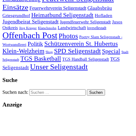
Einsätze
Glaabsbräu
Feuerwehrverein Seligenstadt
Heimatbund Seligenstadt
Griesgrundhof
Hofladen
Jugendbeirat Seligenstadt
Jugendfeuerwehr Seligenstadt
Jusos
Landwirtschaft
Ostkreis
lovesellestadt
Jörg Krieger
Klatschmohn
Offenbach Post
Photos
Poetry Slam Seligenstadt -
Schützenverein St. Hubertus
Politik
Wortwandlerei
SPD Seligenstadt
Klein-Welzheim
Special
Shop
Stadt
TGS Basketball
TGS
TGS Handball Seligenstadt
Seligenstadt
Unser Seligenstadt
Seligenstadt
Suche
Suchen nach:
Anzeige