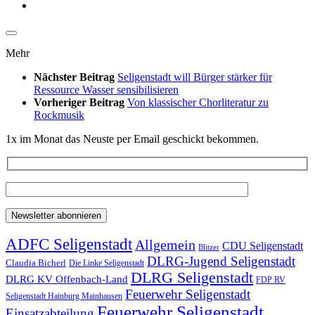
Mehr
Nächster Beitrag
Seligenstadt will Bürger stärker für
Ressource Wasser sensibilisieren
Vorheriger Beitrag
Von klassischer Chorliteratur zu
Rockmusik
1x im Monat das Neuste per Email geschickt bekommen.
ADFC Seligenstadt
Allgemein
CDU Seligenstadt
Blitzer
DLRG-Jugend Seligenstadt
Claudia Bicherl
Die Linke Seligenstadt
DLRG Seligenstadt
DLRG KV Offenbach-Land
FDP RV
Feuerwehr Seligenstadt
Seligenstadt Hainburg Mainhausen
Feuerwehr Seligenstadt
Einsatzabteilung