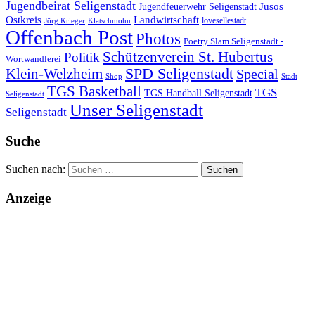
Jugendbeirat Seligenstadt
Jugendfeuerwehr Seligenstadt
Jusos
Landwirtschaft
Ostkreis
lovesellestadt
Jörg Krieger
Klatschmohn
Offenbach Post
Photos
Poetry Slam Seligenstadt -
Schützenverein St. Hubertus
Politik
Wortwandlerei
SPD Seligenstadt
Klein-Welzheim
Special
Shop
Stadt
TGS Basketball
TGS
TGS Handball Seligenstadt
Seligenstadt
Unser Seligenstadt
Seligenstadt
Suche
Suchen nach:
Anzeige