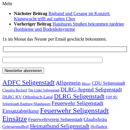
Mehr
Nächster Beitrag
Bigband und Gesang im Konzert:
Klangwucht trifft auf zarten Chor
Vorheriger Beitrag
Hainburgs Straßen bekommen niedrige
Bordsteine und Bodenleitsysteme
1x im Monat das Neuste per Email geschickt bekommen.
ADFC Seligenstadt
Allgemein
CDU Seligenstadt
Blitzer
DLRG-Jugend Seligenstadt
Claudia Bicherl
Die Linke Seligenstadt
DLRG Seligenstadt
DLRG KV Offenbach-Land
FDP RV
Feuerwehr Seligenstadt
Seligenstadt Hainburg Mainhausen
Feuerwehr Seligenstadt
Einsatzabteilung
Einsätze
Glaabsbräu
Feuerwehrverein Seligenstadt
Heimatbund Seligenstadt
Griesgrundhof
Hofladen