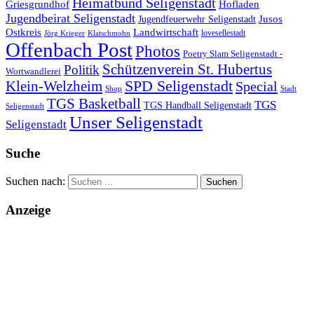
Heimatbund Seligenstadt
Griesgrundhof
Hofladen
Jugendbeirat Seligenstadt
Jugendfeuerwehr Seligenstadt
Jusos
Landwirtschaft
Ostkreis
lovesellestadt
Jörg Krieger
Klatschmohn
Offenbach Post
Photos
Poetry Slam Seligenstadt -
Schützenverein St. Hubertus
Politik
Wortwandlerei
SPD Seligenstadt
Klein-Welzheim
Special
Shop
Stadt
TGS Basketball
TGS
TGS Handball Seligenstadt
Seligenstadt
Unser Seligenstadt
Seligenstadt
Suche
Suchen nach:
Anzeige