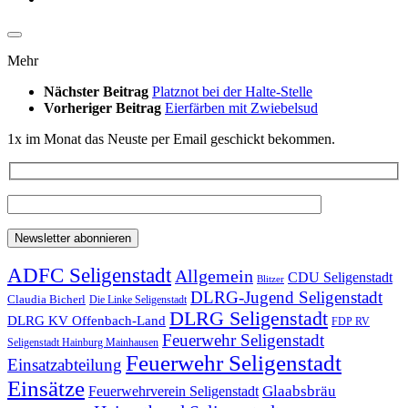
Mehr
Nächster Beitrag
Platznot bei der Halte-Stelle
Vorheriger Beitrag
Eierfärben mit Zwiebelsud
1x im Monat das Neuste per Email geschickt bekommen.
ADFC Seligenstadt
Allgemein
CDU Seligenstadt
Blitzer
DLRG-Jugend Seligenstadt
Claudia Bicherl
Die Linke Seligenstadt
DLRG Seligenstadt
DLRG KV Offenbach-Land
FDP RV
Feuerwehr Seligenstadt
Seligenstadt Hainburg Mainhausen
Feuerwehr Seligenstadt
Einsatzabteilung
Einsätze
Glaabsbräu
Feuerwehrverein Seligenstadt