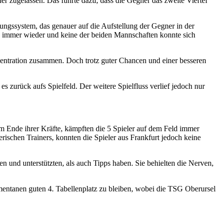
er zugelassen. Das führte dazu, dass die Gegner das zweite Viertel
ungssystem, das genauer auf die Aufstellung der Gegner in der
lte immer wieder und keine der beiden Mannschaften konnte sich
nzentration zusammen. Doch trotz guter Chancen und einer besseren
s zurück aufs Spielfeld. Der weitere Spielfluss verlief jedoch nur
m Ende ihrer Kräfte, kämpften die 5 Spieler auf dem Feld immer
rischen Trainers, konnten die Spieler aus Frankfurt jedoch keine
en und unterstützten, als auch Tipps haben. Sie behielten die Nerven,
entanen guten 4. Tabellenplatz zu bleiben, wobei die TSG Oberursel