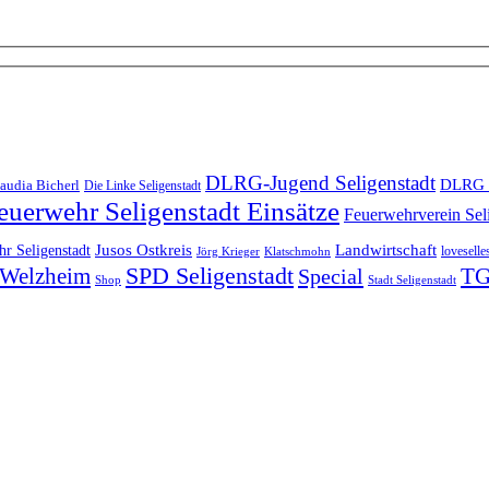
DLRG-Jugend Seligenstadt
DLRG 
audia Bicherl
Die Linke Seligenstadt
euerwehr Seligenstadt Einsätze
Feuerwehrverein Sel
Landwirtschaft
r Seligenstadt
Jusos Ostkreis
loveselle
Jörg Krieger
Klatschmohn
SPD Seligenstadt
TG
n-Welzheim
Special
Shop
Stadt Seligenstadt