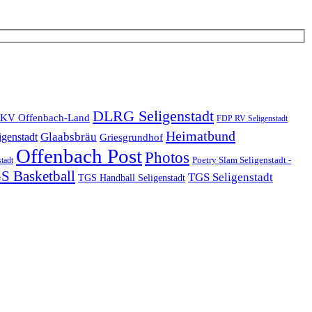
DLRG Seligenstadt
KV Offenbach-Land
FDP RV Seligenstadt
Heimatbund
Glaabsbräu
igenstadt
Griesgrundhof
Offenbach Post
Photos
Poetry Slam Seligenstadt -
stadt
S Basketball
TGS Seligenstadt
TGS Handball Seligenstadt