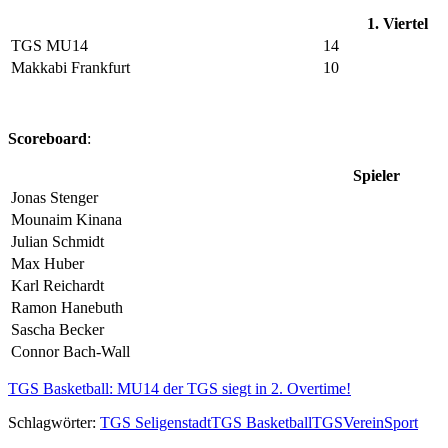
1. Viertel
TGS MU14
14
Makkabi Frankfurt
10
Scoreboard
:
Spieler
Jonas Stenger
Mounaim Kinana
Julian Schmidt
Max Huber
Karl Reichardt
Ramon Hanebuth
Sascha Becker
Connor Bach-Wall
TGS Basketball: MU14 der TGS siegt in 2. Overtime!
Schlagwörter:
TGS Seligenstadt
TGS Basketball
TGS
Verein
Sport