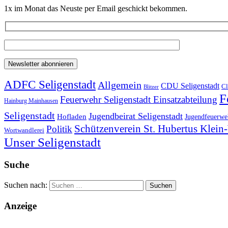
1x im Monat das Neuste per Email geschickt bekommen.
ADFC Seligenstadt
Allgemein
CDU Seligenstadt
Cl
Blitzer
F
Feuerwehr Seligenstadt Einsatzabteilung
Hainburg Mainhausen
Seligenstadt
Jugendbeirat Seligenstadt
Hofladen
Jugendfeuerweh
Schützenverein St. Hubertus Klei
Politik
Wortwandlerei
Unser Seligenstadt
Suche
Suchen nach:
Anzeige