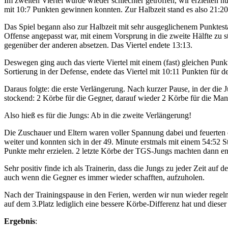
Im zweiten Viertel wurde wieder schlechter getroffen, wir erzielten 
mit 10:7 Punkten gewinnen konnten. Zur Halbzeit stand es also 21:20
Das Spiel begann also zur Halbzeit mit sehr ausgeglichenem Punktest
Offense angepasst war, mit einem Vorsprung in die zweite Hälfte zu 
gegenüber der anderen absetzen. Das Viertel endete 13:13.
Deswegen ging auch das vierte Viertel mit einem (fast) gleichen Punk
Sortierung in der Defense, endete das Viertel mit 10:11 Punkten für 
Daraus folgte: die erste Verlängerung. Nach kurzer Pause, in der die 
stockend: 2 Körbe für die Gegner, darauf wieder 2 Körbe für die Man
Also hieß es für die Jungs: Ab in die zweite Verlängerung!
Die Zuschauer und Eltern waren voller Spannung dabei und feuerten d
weiter und konnten sich in der 49. Minute erstmals mit einem 54:52 S
Punkte mehr erzielen. 2 letzte Körbe der TGS-Jungs machten dann end
Sehr positiv finde ich als Trainerin, dass die Jungs zu jeder Zeit au
auch wenn die Gegner es immer wieder schafften, aufzuholen.
Nach der Trainingspause in den Ferien, werden wir nun wieder regel
auf dem 3.Platz lediglich eine bessere Körbe-Differenz hat und dieser 
Ergebnis
: