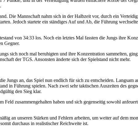
nur 7 Punkte, und in der Verteidigung wurden einfachere Körbe der Gegn
.
and. Die Mannschaft nahm sich in der Halbzeit vor, durch ein Verteidig
starten. Jedoch startete ein ständiges Auf und Ab, die Führung wechse
testand von 34:33 los. Noch ein letztes Mal fassten die Jungs ihre Ko
den Gegner.
Jungs sich noch mal beruhigten und ihre Konzentration sammelten, ging e
nschaft der TGS. Ansonsten änderte sich der Spielstand nicht mehr.
ie Jungs an, das Spiel nun endlich für sich zu entscheiden. Langsam a
tand in Führung spielen. Nach zwei sehr taktischen Auszeiten des gegne
gültig den Sieg klar.
f dem Feld zusammengehalten haben und sich gegenseitig sowohl anfeuert
mäßig an unseren Stärken und Fehlern arbeiten, um weiter auf dem mom
somit durchaus in realistischer Reichweite ist.