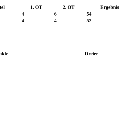
tel
1. OT
2. OT
Ergebnis
4
6
54
4
4
52
nkte
Dreier