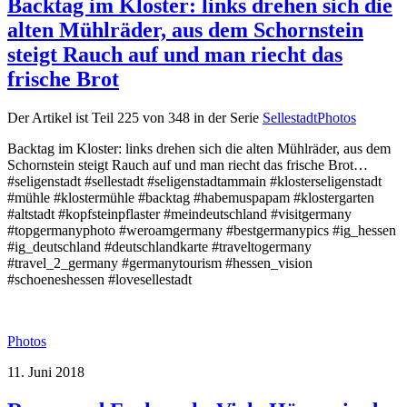
Backtag im Kloster: links drehen sich die
alten Mühlräder, aus dem Schornstein
steigt Rauch auf und man riecht das
frische Brot
Der Artikel ist Teil 225 von 348 in der Serie
SellestadtPhotos
Backtag im Kloster: links drehen sich die alten Mühlräder, aus dem
Schornstein steigt Rauch auf und man riecht das frische Brot…
#seligenstadt #sellestadt #seligenstadtammain #klosterseligenstadt
#mühle #klostermühle #backtag #habemuspapam #klostergarten
#altstadt #kopfsteinpflaster #meindeutschland #visitgermany
#topgermanyphoto #weroamgermany #bestgermanypics #ig_hessen
#ig_deutschland #deutschlandkarte #traveltogermany
#travel_2_germany #germanytourism #hessen_vision
#schoeneshessen #lovesellestadt
Photos
11. Juni 2018