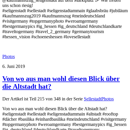
@kaufmannszug_seligenstadt auf dem Marktplatz 🎉 Wie freuen
uns schon riesig!
#seligenstadt #sellestadt #seligenstadtammain #glaabsbräu #jubiläum
#kaufmannszug2019 #kaufmannszug #meindeutschland
#visitgermany #topgermanyphoto #weroamgermany
#bestgermanypics #ig_hessen #ig_deutschland #deutschlandkarte
#traveltogermany #travel_2_germany #germanytourism
#hessen_vision #schoeneshessen #lovesellestadt
Photos
6. Juni 2019
Von wo aus man wohl diesen Blick über
die Altstadt hat?
Der Artikel ist Teil 215 von 348 in der Serie
SellestadtPhotos
Von wo aus man wohl diesen Blick über die Altstadt hat?
#seligenstadt #sellestadt #seligenstadtammain #altstadt #rooftop
#dächer #basilika #einhardbasilika #meindeutschland #visitgermany
#topgermanyphoto #weroamgermany #bestgermanypics #ig_hessen
#ig_deutschland #deutschlandkarte #traveltogermany