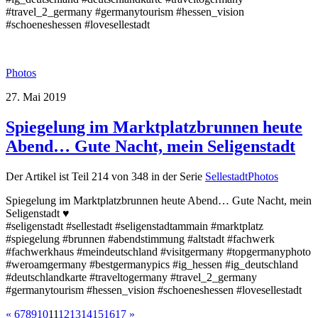
#travel_2_germany #germanytourism #hessen_vision
#schoeneshessen #lovesellestadt
Photos
27. Mai 2019
Spiegelung im Marktplatzbrunnen heute
Abend… Gute Nacht, mein Seligenstadt
Der Artikel ist Teil 214 von 348 in der Serie
SellestadtPhotos
Spiegelung im Marktplatzbrunnen heute Abend… Gute Nacht, mein
Seligenstadt ♥
#seligenstadt #sellestadt #seligenstadtammain #marktplatz
#spiegelung #brunnen #abendstimmung #altstadt #fachwerk
#fachwerkhaus #meindeutschland #visitgermany #topgermanyphoto
#weroamgermany #bestgermanypics #ig_hessen #ig_deutschland
#deutschlandkarte #traveltogermany #travel_2_germany
#germanytourism #hessen_vision #schoeneshessen #lovesellestadt
«
6
7
8
9
10
11
12
13
14
15
16
17
»