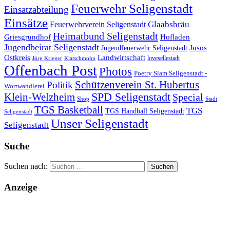
Feuerwehr Seligenstadt
Einsatzabteilung
Einsätze
Glaabsbräu
Feuerwehrverein Seligenstadt
Heimatbund Seligenstadt
Griesgrundhof
Hofladen
Jugendbeirat Seligenstadt
Jugendfeuerwehr Seligenstadt
Jusos
Landwirtschaft
Ostkreis
lovesellestadt
Jörg Krieger
Klatschmohn
Offenbach Post
Photos
Poetry Slam Seligenstadt -
Schützenverein St. Hubertus
Politik
Wortwandlerei
SPD Seligenstadt
Klein-Welzheim
Special
Shop
Stadt
TGS Basketball
TGS
TGS Handball Seligenstadt
Seligenstadt
Unser Seligenstadt
Seligenstadt
Suche
Suchen nach:
Anzeige