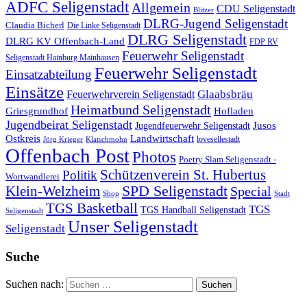
ADFC Seligenstadt
Allgemein
CDU Seligenstadt
Blitzer
DLRG-Jugend Seligenstadt
Claudia Bicherl
Die Linke Seligenstadt
DLRG Seligenstadt
DLRG KV Offenbach-Land
FDP RV
Feuerwehr Seligenstadt
Seligenstadt Hainburg Mainhausen
Feuerwehr Seligenstadt
Einsatzabteilung
Einsätze
Glaabsbräu
Feuerwehrverein Seligenstadt
Heimatbund Seligenstadt
Griesgrundhof
Hofladen
Jugendbeirat Seligenstadt
Jugendfeuerwehr Seligenstadt
Jusos
Landwirtschaft
Ostkreis
lovesellestadt
Jörg Krieger
Klatschmohn
Offenbach Post
Photos
Poetry Slam Seligenstadt -
Schützenverein St. Hubertus
Politik
Wortwandlerei
SPD Seligenstadt
Klein-Welzheim
Special
Shop
Stadt
TGS Basketball
TGS
TGS Handball Seligenstadt
Seligenstadt
Unser Seligenstadt
Seligenstadt
Suche
Suchen nach: