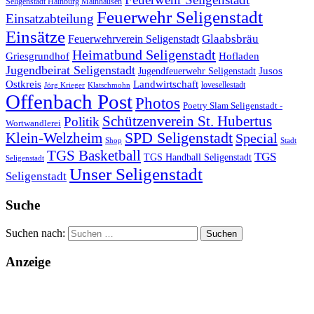
Seligenstadt Hainburg Mainhausen
Feuerwehr Seligenstadt
Einsatzabteilung
Einsätze
Glaabsbräu
Feuerwehrverein Seligenstadt
Heimatbund Seligenstadt
Griesgrundhof
Hofladen
Jugendbeirat Seligenstadt
Jugendfeuerwehr Seligenstadt
Jusos
Landwirtschaft
Ostkreis
lovesellestadt
Jörg Krieger
Klatschmohn
Offenbach Post
Photos
Poetry Slam Seligenstadt -
Schützenverein St. Hubertus
Politik
Wortwandlerei
SPD Seligenstadt
Klein-Welzheim
Special
Shop
Stadt
TGS Basketball
TGS
TGS Handball Seligenstadt
Seligenstadt
Unser Seligenstadt
Seligenstadt
Suche
Suchen nach:
Anzeige