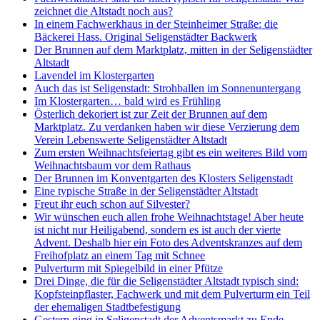
zeichnet die Altstadt noch aus?
In einem Fachwerkhaus in der Steinheimer Straße: die
Bäckerei Hass. Original Seligenstädter Backwerk
Der Brunnen auf dem Marktplatz, mitten in der Seligenstädter
Altstadt
Lavendel im Klostergarten
Auch das ist Seligenstadt: Strohballen im Sonnenuntergang
Im Klostergarten… bald wird es Frühling
Österlich dekoriert ist zur Zeit der Brunnen auf dem
Marktplatz. Zu verdanken haben wir diese Verzierung dem
Verein Lebenswerte Seligenstädter Altstadt
Zum ersten Weihnachtsfeiertag gibt es ein weiteres Bild vom
Weihnachtsbaum vor dem Rathaus
Der Brunnen im Konventgarten des Klosters Seligenstadt
Eine typische Straße in der Seligenstädter Altstadt
Freut ihr euch schon auf Silvester?
Wir wünschen euch allen frohe Weihnachtstage! Aber heute
ist nicht nur Heiligabend, sondern es ist auch der vierte
Advent. Deshalb hier ein Foto des Adventskranzes auf dem
Freihofplatz an einem Tag mit Schnee
Pulverturm mit Spiegelbild in einer Pfütze
Drei Dinge, die für die Seligenstädter Altstadt typisch sind:
Kopfsteinpflaster, Fachwerk und mit dem Pulverturm ein Teil
der ehemaligen Stadtbefestigung
Gestern ging in Seligenstadt der Adventsmarkt zu Ende,