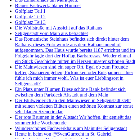
Blaues Fachwerk, blauer Himmel
Golfplatz Teil 1
Golfplatz Teil 2
Golfplatz Teil 3
Die Wolfstraße mit Aussicht auf das Rathaus
Seligenstadt vom Main aus betrachtet
Das Romanische Steinhaus befindet sich direkt hinter dem
Rathaus, dieses Foto wurde aus dem Rathausinnenhof
aufgenommen. Das Haus wurde bereits 1187 errichtet und im
Folgejahr tagte dort der Hoftag Barbarossas. Wieder einmal
ein Stück Geschichte mitten im Herzen unserer schönen Stadt
Die Mainwiesen sind ein super Ort. Egal ob zum Freunde
treffen, Spazieren gehen, Picknicken oder Entspannen – hier
fühle ich mich immer wohl. Was ist euer Lieblingsort in
Seligenstadt?
Ein Platz unter Blumen Diese schöne Bank befindet sich
zwischen dem Parkdeck Altstadt und dem Main
Der Blutweiderich an den Mainwiesen in Seligenstadt stellt
mit seinen violetten Blüten einen schönen Kontrast zur sonst
sehr blauen Szenerie dar
Der rote Brunnen in der Altstadt Wir hoffen, ihr genießt das
sommerliche Wochenende
Wunderschönes Fachwerkhaus am Mainufer Seligenstadt
Heute in beim von @SvenGarrecht in St. Gabriel