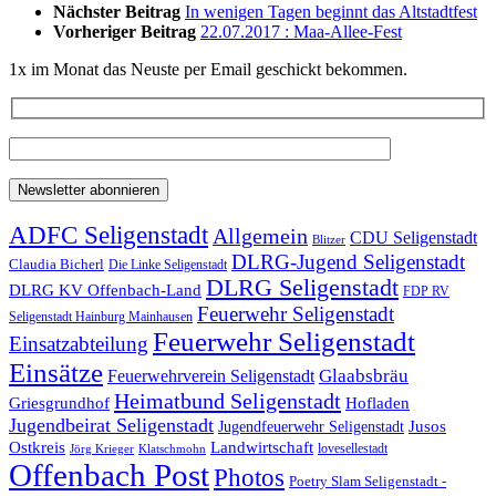
Nächster Beitrag
In wenigen Tagen beginnt das Altstadtfest
Vorheriger Beitrag
22.07.2017 : Maa-Allee-Fest
1x im Monat das Neuste per Email geschickt bekommen.
ADFC Seligenstadt
Allgemein
CDU Seligenstadt
Blitzer
DLRG-Jugend Seligenstadt
Claudia Bicherl
Die Linke Seligenstadt
DLRG Seligenstadt
DLRG KV Offenbach-Land
FDP RV
Feuerwehr Seligenstadt
Seligenstadt Hainburg Mainhausen
Feuerwehr Seligenstadt
Einsatzabteilung
Einsätze
Glaabsbräu
Feuerwehrverein Seligenstadt
Heimatbund Seligenstadt
Griesgrundhof
Hofladen
Jugendbeirat Seligenstadt
Jugendfeuerwehr Seligenstadt
Jusos
Landwirtschaft
Ostkreis
lovesellestadt
Jörg Krieger
Klatschmohn
Offenbach Post
Photos
Poetry Slam Seligenstadt -