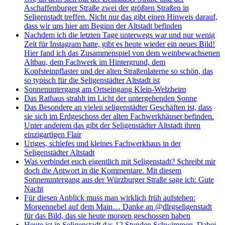
Aschaffenburger Straße zwei der größten Straßen in
Seligenstadt treffen. Nicht nur das gibt einen Hinweis darauf,
dass wir uns hier am Beginn der Altstadt befinden
Nachdem ich die letzten Tage unterwegs war und nur wenig
Zeit für Instagram hatte, gibt es heute wieder ein neues Bild!
Hier fand ich das Zusammenspiel von dem weinbewachsenen
Altbau, dem Fachwerk im Hintergrund, dem
Kopfsteinpflaster und der alten Straßenlaterne so schön, das
so typisch für die Seligenstädter Altstadt ist
Sonnenuntergang am Ortseingang Klein-Welzheim
Das Rathaus strahlt im Licht der untergehenden Sonne
Das Besondere an vielen seligenstädter Geschäften ist, dass
sie sich im Erdgeschoss der alten Fachwerkhäuser befinden.
Unter anderem das gibt der Seligenstädter Altstadt ihren
einzigartigen Flair
Uriges, schiefes und kleines Fachwerkhaus in der
Seligenstädter Altstadt
Was verbindet euch eigentlich mit Seligenstadt? Schreibt mir
doch die Antwort in die Kommentare. Mit diesem
Sonnenuntergang aus der Würzburger Straße sage ich: Gute
Nacht
Für diesen Anblick muss man wirklich früh aufstehen:
Morgennebel auf dem Main… Danke an @dlrgseligenstadt
für das Bild, das sie heute morgen geschossen haben
Heute ist in Seligenstadt das 12 Stunden Schwimmen. Dabei