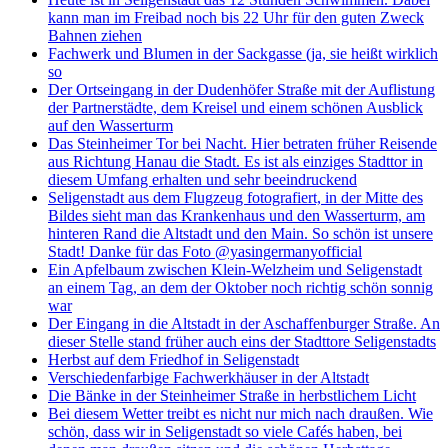
kann man im Freibad noch bis 22 Uhr für den guten Zweck
Bahnen ziehen
Fachwerk und Blumen in der Sackgasse (ja, sie heißt wirklich
so
Der Ortseingang in der Dudenhöfer Straße mit der Auflistung
der Partnerstädte, dem Kreisel und einem schönen Ausblick
auf den Wasserturm
Das Steinheimer Tor bei Nacht. Hier betraten früher Reisende
aus Richtung Hanau die Stadt. Es ist als einziges Stadttor in
diesem Umfang erhalten und sehr beeindruckend
Seligenstadt aus dem Flugzeug fotografiert, in der Mitte des
Bildes sieht man das Krankenhaus und den Wasserturm, am
hinteren Rand die Altstadt und den Main. So schön ist unsere
Stadt! Danke für das Foto @yasingermanyofficial
Ein Apfelbaum zwischen Klein-Welzheim und Seligenstadt
an einem Tag, an dem der Oktober noch richtig schön sonnig
war
Der Eingang in die Altstadt in der Aschaffenburger Straße. An
dieser Stelle stand früher auch eins der Stadttore Seligenstadts
Herbst auf dem Friedhof in Seligenstadt
Verschiedenfarbige Fachwerkhäuser in der Altstadt
Die Bänke in der Steinheimer Straße in herbstlichem Licht
Bei diesem Wetter treibt es nicht nur mich nach draußen. Wie
schön, dass wir in Seligenstadt so viele Cafés haben, bei