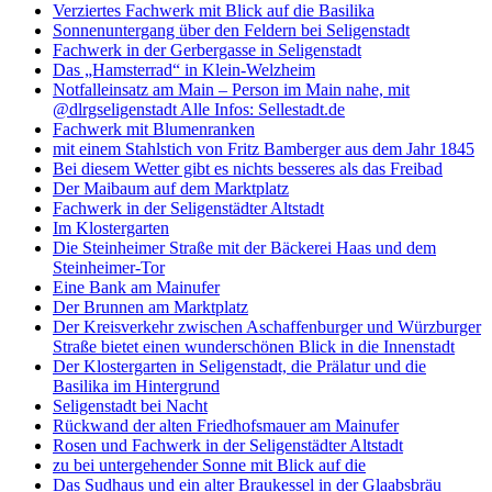
Verziertes Fachwerk mit Blick auf die Basilika
Sonnenuntergang über den Feldern bei Seligenstadt
Fachwerk in der Gerbergasse in Seligenstadt
Das „Hamsterrad“ in Klein-Welzheim
Notfalleinsatz am Main – Person im Main nahe, mit
@dlrgseligenstadt Alle Infos: Sellestadt.de
Fachwerk mit Blumenranken
mit einem Stahlstich von Fritz Bamberger aus dem Jahr 1845
Bei diesem Wetter gibt es nichts besseres als das Freibad
Der Maibaum auf dem Marktplatz
Fachwerk in der Seligenstädter Altstadt
Im Klostergarten
Die Steinheimer Straße mit der Bäckerei Haas und dem
Steinheimer-Tor
Eine Bank am Mainufer
Der Brunnen am Marktplatz
Der Kreisverkehr zwischen Aschaffenburger und Würzburger
Straße bietet einen wunderschönen Blick in die Innenstadt
Der Klostergarten in Seligenstadt, die Prälatur und die
Basilika im Hintergrund
Seligenstadt bei Nacht
Rückwand der alten Friedhofsmauer am Mainufer
Rosen und Fachwerk in der Seligenstädter Altstadt
zu bei untergehender Sonne mit Blick auf die
Das Sudhaus und ein alter Braukessel in der Glaabsbräu