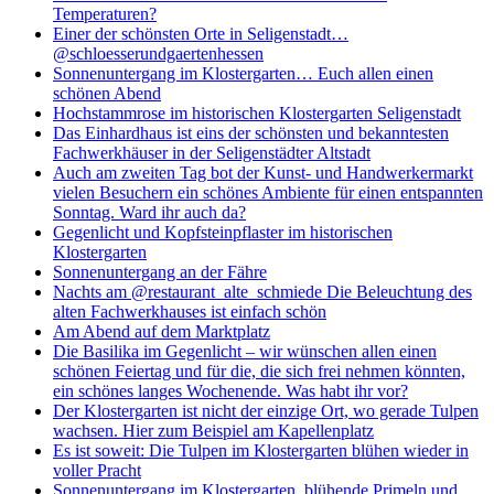
Temperaturen?
Einer der schönsten Orte in Seligenstadt…
@schloesserundgaertenhessen
Sonnenuntergang im Klostergarten… Euch allen einen
schönen Abend
Hochstammrose im historischen Klostergarten Seligenstadt
Das Einhardhaus ist eins der schönsten und bekanntesten
Fachwerkhäuser in der Seligenstädter Altstadt
Auch am zweiten Tag bot der Kunst- und Handwerkermarkt
vielen Besuchern ein schönes Ambiente für einen entspannten
Sonntag. Ward ihr auch da?
Gegenlicht und Kopfsteinpflaster im historischen
Klostergarten
Sonnenuntergang an der Fähre
Nachts am @restaurant_alte_schmiede Die Beleuchtung des
alten Fachwerkhauses ist einfach schön
Am Abend auf dem Marktplatz
Die Basilika im Gegenlicht – wir wünschen allen einen
schönen Feiertag und für die, die sich frei nehmen könnten,
ein schönes langes Wochenende. Was habt ihr vor?
Der Klostergarten ist nicht der einzige Ort, wo gerade Tulpen
wachsen. Hier zum Beispiel am Kapellenplatz
Es ist soweit: Die Tulpen im Klostergarten blühen wieder in
voller Pracht
Sonnenuntergang im Klostergarten, blühende Primeln und