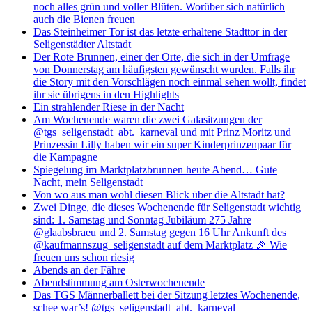
noch alles grün und voller Blüten. Worüber sich natürlich
auch die Bienen freuen
Das Steinheimer Tor ist das letzte erhaltene Stadttor in der
Seligenstädter Altstadt
Der Rote Brunnen, einer der Orte, die sich in der Umfrage
von Donnerstag am häufigsten gewünscht wurden. Falls ihr
die Story mit den Vorschlägen noch einmal sehen wollt, findet
ihr sie übrigens in den Highlights
Ein strahlender Riese in der Nacht
Am Wochenende waren die zwei Galasitzungen der
@tgs_seligenstadt_abt._karneval und mit Prinz Moritz und
Prinzessin Lilly haben wir ein super Kinderprinzenpaar für
die Kampagne
Spiegelung im Marktplatzbrunnen heute Abend… Gute
Nacht, mein Seligenstadt
Von wo aus man wohl diesen Blick über die Altstadt hat?
Zwei Dinge, die dieses Wochenende für Seligenstadt wichtig
sind: 1. Samstag und Sonntag Jubiläum 275 Jahre
@glaabsbraeu und 2. Samstag gegen 16 Uhr Ankunft des
@kaufmannszug_seligenstadt auf dem Marktplatz 🎉 Wie
freuen uns schon riesig
Abends an der Fähre
Abendstimmung am Osterwochenende
Das TGS Männerballett bei der Sitzung letztes Wochenende,
schee war’s! @tgs_seligenstadt_abt._karneval