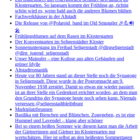
Klostergarten. So langsam kommt der Frühling an, richtig
schön wird es, wenn bald auch die anderen Blumen blühen
Fachwerkhäuser in der Altstadt
Die Release von @Polaroid_band im Old Smuggler 🎉💪🔊
🎤
Frühlingsblumen auf dem Rasen im Klostergarten
Der Konventgarten im Seligenstädter Kloster
Sonnenuntergang im Freibad Seligenstadt @dlrgseligenstadt
@dlrg_jugend_seligenstadt
Unser Mainufer – eine Kulisse aus alten Gebäuden und
grüner Idylle
Altstadtromantik
Heute vor 80 Jahren stand an dieser Stelle noch die Synagoge
in Seligenstadt. Diese wurde in der Pogromnacht am 9.
November 1938 zerstört. Damit so etwas nie wieder passiert,
ist an ihrer Stelle ein Gedenkort errichtet worden, an dem man
den Grundriss der Synagoge heute noch sehen kann. Niemals
vergessen @seligenstadtbleibtbunt
Marktplatzbrunnen
Basilika mit Bienchen und Blümchen. Zugegeben, es ist eine
Hummel und Lavendel – klang aber schöner
Bei so einem heißen Sommer wie diesem kann man die Arbeit
der Gärtnerinnen und Gärtner im Klostergarten nur
wertschätzen. Hier ist selbst an den heißesten Sommertagen