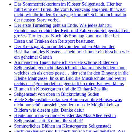
Das Sommerrefektorium im Kloster Seligenstadt. Hier her
führt eine der Türen, die vom Kreuzgang abgehen. Ihr wisst
nicht, wie ihr in den Kreuzgang kommt? Schaut doch mal in
der neusten Story vorbei
Der erste Turniertag geht zu Ende. Wie jedes Jahr zu
Fronleichnam richtet der Reit- und Fahrverein Seligenstadt ein
großes Turnier aus. Noch bis Sonntag kann man hier bei
Essen und Trinken den Reitsport bestaunen
Der Kreuzgang, umrundet von den hohen Mauern der
Basilika und des Klosters, scheint mir immer ein bisschen wie
ein geheimer Garten
An manchen Tagen habe ich so viele schöne Bilder von
Seligenstadt gemacht, dass ich mich kaum entscheiden kann,
welches ich als erstes poste… hier seht ihr den Eingang in die
Kleine Maingasse, links im Bild die Musikschule und weiter
rechts das @mainerlei_seligenstadt im roten Fachwerkhaus
Blumen im Klostergarten und die Einhard-Basilika
Seligenstadt von oben in Blickrichtung Süden
Viele Seligenstädter pflanzen Blumen an ihre Häuser, was
nicht nur schön aussieht, sondern mir die Möglichkeit zu
Bildern wie diesem gibt. Danke dafür
Heute und morgen findet wieder das Maa Allee Fest in
Seligenstadt statt. Kommt ihr vorbei?
Sommerliches Blühen im Klostergarten Seligenstadt
Fachwerkhäuser sind für mich typisch für Seligenstadt. Was