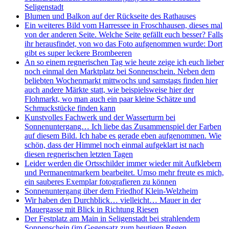
Seligenstadt
Blumen und Balkon auf der Rückseite des Rathauses
Ein weiteres Bild vom Harressee in Froschhausen, dieses mal
von der anderen Seite. Welche Seite gefällt euch besser? Falls
ihr herausfindet, von wo das Foto aufgenommen wurde: Dort
gibt es super leckere Brombeeren
An so einem regnerischen Tag wie heute zeige ich euch lieber
noch einmal den Marktplatz bei Sonnenschein. Neben dem
beliebten Wochenmarkt mittwochs und samstags finden hier
auch andere Märkte statt, wie beispielsweise hier der
Flohmarkt, wo man auch ein paar kleine Schätze und
Schmuckstücke finden kann
Kunstvolles Fachwerk und der Wasserturm bei
Sonnenuntergang… Ich liebe das Zusammenspiel der Farben
auf diesem Bild. Ich habe es gerade eben aufgenommen. Wie
schön, dass der Himmel noch einmal aufgeklart ist nach
diesen regnerischen letzten Tagen
Leider werden die Ortsschilder immer wieder mit Aufklebern
und Permanentmarkern bearbeitet. Umso mehr freute es mich,
ein sauberes Exemplar fotografieren zu können
Sonnenuntergang über dem Friedhof Klein-Welzheim
Wir haben den Durchblick… vielleicht… Mauer in der
Mauergasse mit Blick in Richtung Riesen
Der Festplatz am Main in Seligenstadt bei strahlendem
Sonnenschein (im Gegensatz zum heutigen Regen