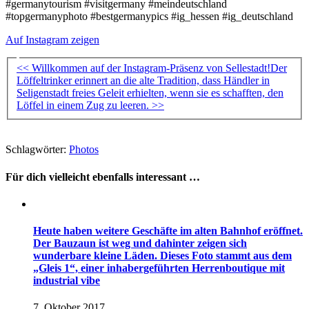
#germanytourism #visitgermany #meindeutschland
#topgermanyphoto #bestgermanypics #ig_hessen #ig_deutschland
Auf Instagram zeigen
<< Willkommen auf der Instagram-Präsenz von Sellestadt!
Der
Löffeltrinker erinnert an die alte Tradition, dass Händler in
Seligenstadt freies Geleit erhielten, wenn sie es schafften, den
Löffel in einem Zug zu leeren. >>
Schlagwörter:
Photos
Für dich vielleicht ebenfalls interessant …
Heute haben weitere Geschäfte im alten Bahnhof eröffnet.
Der Bauzaun ist weg und dahinter zeigen sich
wunderbare kleine Läden. Dieses Foto stammt aus dem
„Gleis 1“, einer inhabergeführten Herrenboutique mit
industrial vibe
7. Oktober 2017