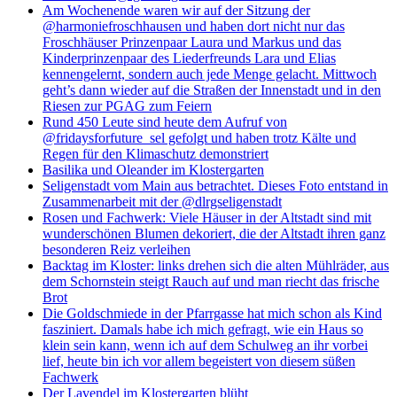
Am Wochenende waren wir auf der Sitzung der
@harmoniefroschhausen und haben dort nicht nur das
Froschhäuser Prinzenpaar Laura und Markus und das
Kinderprinzenpaar des Liederfreunds Lara und Elias
kennengelernt, sondern auch jede Menge gelacht. Mittwoch
geht’s dann wieder auf die Straßen der Innenstadt und in den
Riesen zur PGAG zum Feiern
Rund 450 Leute sind heute dem Aufruf von
@fridaysforfuture_sel gefolgt und haben trotz Kälte und
Regen für den Klimaschutz demonstriert
Basilika und Oleander im Klostergarten
Seligenstadt vom Main aus betrachtet. Dieses Foto entstand in
Zusammenarbeit mit der @dlrgseligenstadt
Rosen und Fachwerk: Viele Häuser in der Altstadt sind mit
wunderschönen Blumen dekoriert, die der Altstadt ihren ganz
besonderen Reiz verleihen
Backtag im Kloster: links drehen sich die alten Mühlräder, aus
dem Schornstein steigt Rauch auf und man riecht das frische
Brot
Die Goldschmiede in der Pfarrgasse hat mich schon als Kind
fasziniert. Damals habe ich mich gefragt, wie ein Haus so
klein sein kann, wenn ich auf dem Schulweg an ihr vorbei
lief, heute bin ich vor allem begeistert von diesem süßen
Fachwerk
Der Lavendel im Klostergarten blüht