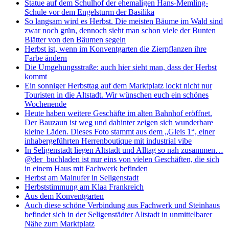
Statue auf dem Schulhof der ehemaligen Hans-Memling-
Schule vor dem Engelsturm der Basilika
So langsam wird es Herbst. Die meisten Bäume im Wald sind
zwar noch grün, dennoch sieht man schon viele der Bunten
Blätter von den Bäumen segeln
Herbst ist, wenn im Konventgarten die Zierpflanzen ihre
Farbe ändern
Die Umgehungsstraße: auch hier sieht man, dass der Herbst
kommt
Ein sonniger Herbsttag auf dem Marktplatz lockt nicht nur
Touristen in die Altstadt. Wir wünschen euch ein schönes
Wochenende
Heute haben weitere Geschäfte im alten Bahnhof eröffnet.
Der Bauzaun ist weg und dahinter zeigen sich wunderbare
kleine Läden. Dieses Foto stammt aus dem „Gleis 1“, einer
inhabergeführten Herrenboutique mit industrial vibe
In Seligenstadt liegen Altstadt und Alltag so nah zusammen…
@der_buchladen ist nur eins von vielen Geschäften, die sich
in einem Haus mit Fachwerk befinden
Herbst am Mainufer in Seligenstadt
Herbststimmung am Klaa Frankreich
Aus dem Konventgarten
Auch diese schöne Verbindung aus Fachwerk und Steinhaus
befindet sich in der Seligenstädter Altstadt in unmittelbarer
Nähe zum Marktplatz