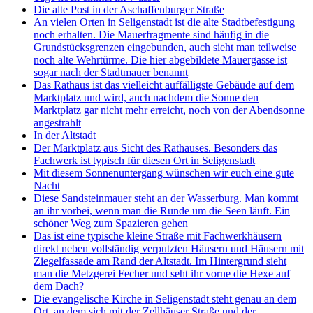
Die alte Post in der Aschaffenburger Straße
An vielen Orten in Seligenstadt ist die alte Stadtbefestigung
noch erhalten. Die Mauerfragmente sind häufig in die
Grundstücksgrenzen eingebunden, auch sieht man teilweise
noch alte Wehrtürme. Die hier abgebildete Mauergasse ist
sogar nach der Stadtmauer benannt
Das Rathaus ist das vielleicht auffälligste Gebäude auf dem
Marktplatz und wird, auch nachdem die Sonne den
Marktplatz gar nicht mehr erreicht, noch von der Abendsonne
angestrahlt
In der Altstadt
Der Marktplatz aus Sicht des Rathauses. Besonders das
Fachwerk ist typisch für diesen Ort in Seligenstadt
Mit diesem Sonnenuntergang wünschen wir euch eine gute
Nacht
Diese Sandsteinmauer steht an der Wasserburg. Man kommt
an ihr vorbei, wenn man die Runde um die Seen läuft. Ein
schöner Weg zum Spazieren gehen
Das ist eine typische kleine Straße mit Fachwerkhäusern
direkt neben vollständig verputzten Häusern und Häusern mit
Ziegelfassade am Rand der Altstadt. Im Hintergrund sieht
man die Metzgerei Fecher und seht ihr vorne die Hexe auf
dem Dach?
Die evangelische Kirche in Seligenstadt steht genau an dem
Ort, an dem sich mit der Zellhäuser Straße und der