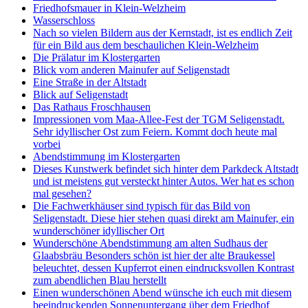
Friedhofsmauer in Klein-Welzheim
Wasserschloss
Nach so vielen Bildern aus der Kernstadt, ist es endlich Zeit
für ein Bild aus dem beschaulichen Klein-Welzheim
Die Prälatur im Klostergarten
Blick vom anderen Mainufer auf Seligenstadt
Eine Straße in der Altstadt
Blick auf Seligenstadt
Das Rathaus Froschhausen
Impressionen vom Maa-Allee-Fest der TGM Seligenstadt.
Sehr idyllischer Ost zum Feiern. Kommt doch heute mal
vorbei
Abendstimmung im Klostergarten
Dieses Kunstwerk befindet sich hinter dem Parkdeck Altstadt
und ist meistens gut versteckt hinter Autos. Wer hat es schon
mal gesehen?
Die Fachwerkhäuser sind typisch für das Bild von
Seligenstadt. Diese hier stehen quasi direkt am Mainufer, ein
wunderschöner idyllischer Ort
Wunderschöne Abendstimmung am alten Sudhaus der
Glaabsbräu Besonders schön ist hier der alte Braukessel
beleuchtet, dessen Kupferrot einen eindrucksvollen Kontrast
zum abendlichen Blau herstellt
Einen wunderschönen Abend wünsche ich euch mit diesem
beeindruckenden Sonnenuntergang über dem Friedhof