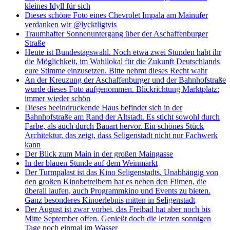
kleines Idyll für sich
Dieses schöne Foto eines Chevrolet Impala am Mainufer
verdanken wir @lycktligtvis
Traumhafter Sonnenuntergang über der Aschaffenburger
Straße
Heute ist Bundestagswahl. Noch etwa zwei Stunden habt ihr
die Möglichkeit, im Wahllokal für die Zukunft Deutschlands
eure Stimme einzusetzen. Bitte nehmt dieses Recht wahr
An der Kreuzung der Aschaffenburger und der Bahnhofstraße
wurde dieses Foto aufgenommen. Blickrichtung Marktplatz:
immer wieder schön
Dieses beeindruckende Haus befindet sich in der
Bahnhofstraße am Rand der Altstadt. Es sticht sowohl durch
Farbe, als auch durch Bauart hervor. Ein schönes Stück
Architektur, das zeigt, dass Seligenstadt nicht nur Fachwerk
kann
Der Blick zum Main in der großen Maingasse
In der blauen Stunde auf dem Weinmarkt
Der Turmpalast ist das Kino Seligenstadts. Unabhängig von
den großen Kinobetreibern hat es neben den Filmen, die
überall laufen, auch Programmkino und Events zu bieten.
Ganz besonderes Kinoerlebnis mitten in Seligenstadt
Der August ist zwar vorbei, das Freibad hat aber noch bis
Mitte September offen. Genießt doch die letzten sonnigen
Tage noch einmal im Wasser