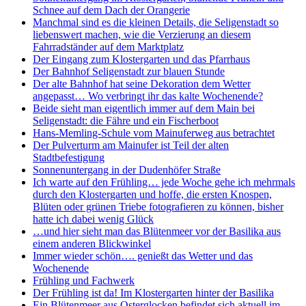
Schnee auf dem Dach der Orangerie
Manchmal sind es die kleinen Details, die Seligenstadt so
liebenswert machen, wie die Verzierung an diesem
Fahrradständer auf dem Marktplatz
Der Eingang zum Klostergarten und das Pfarrhaus
Der Bahnhof Seligenstadt zur blauen Stunde
Der alte Bahnhof hat seine Dekoration dem Wetter
angepasst… Wo verbringt ihr das kalte Wochenende?
Beide sieht man eigentlich immer auf dem Main bei
Seligenstadt: die Fähre und ein Fischerboot
Hans-Memling-Schule vom Mainuferweg aus betrachtet
Der Pulverturm am Mainufer ist Teil der alten
Stadtbefestigung
Sonnenuntergang in der Dudenhöfer Straße
Ich warte auf den Frühling… jede Woche gehe ich mehrmals
durch den Klostergarten und hoffe, die ersten Knospen,
Blüten oder grünen Triebe fotografieren zu können, bisher
hatte ich dabei wenig Glück
…und hier sieht man das Blütenmeer vor der Basilika aus
einem anderen Blickwinkel
Immer wieder schön…. genießt das Wetter und das
Wochenende
Frühling und Fachwerk
Der Frühling ist da! Im Klostergarten hinter der Basilika
Ein Blütenmeer aus Osterglocken befindet sich aktuell im