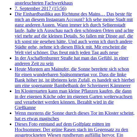
angeleuchteten Fachwerkhaus
7. September 2017 (15:56)
Die Einhardbasilika aus Richtung des Mains… Das beste für
mich an diesem Instagram Account? Ich sehe meine Stadt mit
ganz anderen Augen. Wann immer ich durch Seligenstadt
laufe, halte ich Ausschau nach den schönsten Orten und achte
viel mehr auf die kleinen Details. So fallen mir Dinge auf, die
ich sonst nie gesehen hätte. Und auch wenn ich durch andere
Städte gehe, nehme ich diesen Blick mit. Mir erscheint die
Welt viel schöner. Das freut mich jeden Tag aufs neue
In der Aschaffenburger Straße hat man das Gefühl, in einer
anderen Zeit zu sein
Heute Morgen am Mainufer, die Sonne bereitete sich schon
für einen wunderbaren Spätsommertag vor. Dass die linke
Bank höher ist, ist übrigens kein Zufall, es handelt sich hierbei
um eine sogenannte Bambelbank der Schreinerei Kämmerer
Im Klostergarten kann man kleine Pflanzen kaufen, die dann
in der eigenen Küche oder im eigenen Garten weiterwachsen
und verarbeitet werden können. Bezahlt wird in die
Gießkanne
Wenn morgens die Sonne durch dieses Tor im Kloster scheint,
hat es etwas magisches
Dieses Foto entstand auf dem Golfplatz mitten im
Hochsommer. Der grüne Rasen stach im Gegensatz zu den
ausgetrockneten Wiesen rundherum auffällig hervor. Ein