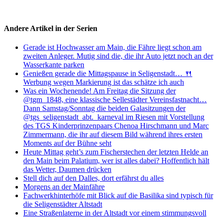
Andere Artikel in der Serien
Gerade ist Hochwasser am Main, die Fähre liegt schon am
zweiten Anleger. Mutig sind die, die ihr Auto jetzt noch an der
Wasserkante parken
Genießen gerade die Mittagspause in Seligenstadt… 🍴
Werbung wegen Markierung ist das schätze ich auch
Was ein Wochenende! Am Freitag die Sitzung der
@tgm_1848, eine klassische Sellestädter Vereinsfastnacht…
Dann Samstag/Sonntag die beiden Galasitzungen der
@tgs_seligenstadt_abt._karneval im Riesen mit Vorstellung
des TGS Kinderprinzenpaars Chenoa Hirschmann und Marc
Zimmermann, die ihr auf diesem Bild während ihres ersten
Moments auf der Bühne seht
Heute Mittag geht’s zum Fischerstechen der letzten Helde an
den Main beim Palatium, wer ist alles dabei? Hoffentlich hält
das Wetter, Daumen drücken
Stell dich auf den Dalles, dort erfährst du alles
Morgens an der Mainfähre
Fachwerkhinterhöfe mit Blick auf die Basilika sind typisch für
die Seligenstädter Altstadt
Eine Straßenlaterne in der Altstadt vor einem stimmungsvoll