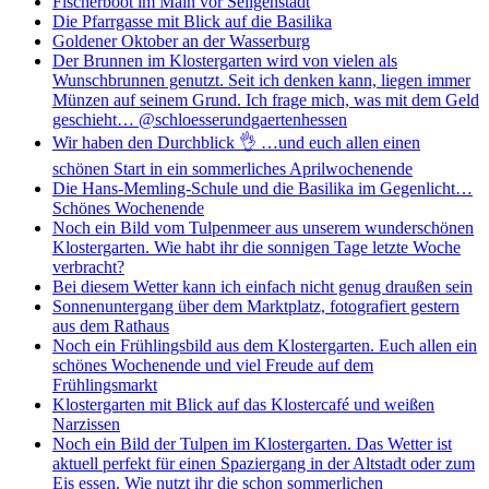
Fischerboot im Main vor Seligenstadt
Die Pfarrgasse mit Blick auf die Basilika
Goldener Oktober an der Wasserburg
Der Brunnen im Klostergarten wird von vielen als
Wunschbrunnen genutzt. Seit ich denken kann, liegen immer
Münzen auf seinem Grund. Ich frage mich, was mit dem Geld
geschieht… @schloesserundgaertenhessen
Wir haben den Durchblick 👌 …und euch allen einen
schönen Start in ein sommerliches Aprilwochenende
Die Hans-Memling-Schule und die Basilika im Gegenlicht…
Schönes Wochenende
Noch ein Bild vom Tulpenmeer aus unserem wunderschönen
Klostergarten. Wie habt ihr die sonnigen Tage letzte Woche
verbracht?
Bei diesem Wetter kann ich einfach nicht genug draußen sein
Sonnenuntergang über dem Marktplatz, fotografiert gestern
aus dem Rathaus
Noch ein Frühlingsbild aus dem Klostergarten. Euch allen ein
schönes Wochenende und viel Freude auf dem
Frühlingsmarkt
Klostergarten mit Blick auf das Klostercafé und weißen
Narzissen
Noch ein Bild der Tulpen im Klostergarten. Das Wetter ist
aktuell perfekt für einen Spaziergang in der Altstadt oder zum
Eis essen. Wie nutzt ihr die schon sommerlichen