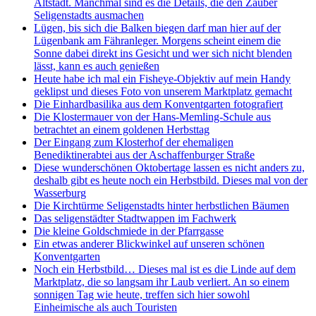
Altstadt. Manchmal sind es die Details, die den Zauber
Seligenstadts ausmachen
Lügen, bis sich die Balken biegen darf man hier auf der
Lügenbank am Fähranleger. Morgens scheint einem die
Sonne dabei direkt ins Gesicht und wer sich nicht blenden
lässt, kann es auch genießen
Heute habe ich mal ein Fisheye-Objektiv auf mein Handy
geklipst und dieses Foto von unserem Marktplatz gemacht
Die Einhardbasilika aus dem Konventgarten fotografiert
Die Klostermauer von der Hans-Memling-Schule aus
betrachtet an einem goldenen Herbsttag
Der Eingang zum Klosterhof der ehemaligen
Benediktinerabtei aus der Aschaffenburger Straße
Diese wunderschönen Oktobertage lassen es nicht anders zu,
deshalb gibt es heute noch ein Herbstbild. Dieses mal von der
Wasserburg
Die Kirchtürme Seligenstadts hinter herbstlichen Bäumen
Das seligenstädter Stadtwappen im Fachwerk
Die kleine Goldschmiede in der Pfarrgasse
Ein etwas anderer Blickwinkel auf unseren schönen
Konventgarten
Noch ein Herbstbild… Dieses mal ist es die Linde auf dem
Marktplatz, die so langsam ihr Laub verliert. An so einem
sonnigen Tag wie heute, treffen sich hier sowohl
Einheimische als auch Touristen