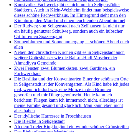
Kunstvolles Fachwerk gibt es nicht nur im Seligenstädter
Stadtkern. Auch in Klein-Welzheim findet man beispielsweise
dieses schöne Fachwerkhaus. Im Hintergrund sieht man den
Kirchturm, den Mond und einen leuchtenden Abendhimmel
Der Radweg von Seligenstadt nach Zellhausen ist nicht nur
ein häufig genutzter Schulweg, sondern auch ein hübscher
Ort für einen Spaziergang
Sonnenblumen und Sonnenuntergang… schönen Abend euch
allen
Neben den christlichen Kirchen gibt es in Seligenstadt auch
weitere Gotteshäuser wie die Bait-ul-Hadi Moschee der
Ahmadiyya Gemeinde
Zwei Fenster, zwei Blumenkästen, zwei Gardinen, ein
Fachwerkhaus
Die Basilika und der Konventgarten Einer der schönsten Orte
in Seligenstadt ist der Konventgarten. Als Kind habe ich jedes
mal, wenn ich dort war, eine Münze in den Brunnen
geworfen und mir Dinge gewünscht. Heute kann ich
berichten: Fliegen kann ich immernoch nicht, allerdings ist
meine Familie gesund und glücklich. Man kann eben nicht
alles haben
Der idyllische Harressee in Froschhausen
Die Bleiche in Seligenstadt
Ab dem Trieler Ring beginnt ein wunderschöner Grünstreifen
Das Einhardhaus am Marktplatz