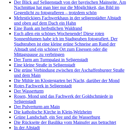
Der Blick auf Seligenstadt von der bayrischen Mainseite. Am
Nachmittag hat man hier nur die Möglichkeit, das Bild im
Gegenlicht zu fotografieren – trotzdem schön
Mehrstöckiges Fachwerkhaus in der seligenstädter Altstadt
und oben auf dem Dach ein Hahn
Eine Bank am herbstlichen Waldrand
Euch allen ein schönes Wochenende! Diese roten
Sonnenblumen habe ich im Stadtgraben fotografiert. Der
Stadtgraben ist eine kleine grüne Schneise am Rand der
Altstadt und ein schöner Ort zum Eisessen oder die
Mittagspause zu verbringen
Der Turm am Turmpalast in Seligenstadt
Eine kleine Straße in Seligenstadt
Die grüne Verbindung zwischen der Aschaffenburger Straße
und dem Main
Die Mühle im Klostergarten bei Nacht, darüber der Mond
Rotes Fachwerk in Seligenstadt
Der Wasserturm
Rosen, Mond und das Fachwerk der Goldschmiede in
Seligenstadt
Der Pulverturm am Main
Die katholische Kirche in Klein-Welzheim
Grüne Landschaft, ein See und die Wasserburg
Die Rückseite der Basilika vom Mainufer aus betrachtet
In der Altstadt