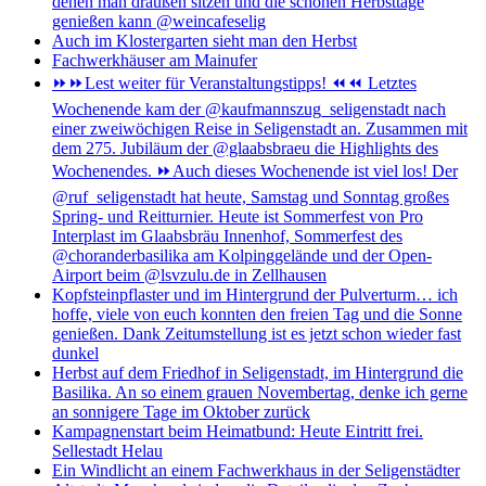
denen man draußen sitzen und die schönen Herbsttage
genießen kann @weincafeselig
Auch im Klostergarten sieht man den Herbst
Fachwerkhäuser am Mainufer
⏩⏩Lest weiter für Veranstaltungstipps! ⏪⏪ Letztes
Wochenende kam der @kaufmannszug_seligenstadt nach
einer zweiwöchigen Reise in Seligenstadt an. Zusammen mit
dem 275. Jubiläum der @glaabsbraeu die Highlights des
Wochenendes. ⏩Auch dieses Wochenende ist viel los! Der
@ruf_seligenstadt hat heute, Samstag und Sonntag großes
Spring- und Reitturnier. Heute ist Sommerfest von Pro
Interplast im Glaabsbräu Innenhof, Sommerfest des
@choranderbasilika am Kolpinggelände und der Open-
Airport beim @lsvzulu.de in Zellhausen
Kopfsteinpflaster und im Hintergrund der Pulverturm… ich
hoffe, viele von euch konnten den freien Tag und die Sonne
genießen. Dank Zeitumstellung ist es jetzt schon wieder fast
dunkel
Herbst auf dem Friedhof in Seligenstadt, im Hintergrund die
Basilika. An so einem grauen Novembertag, denke ich gerne
an sonnigere Tage im Oktober zurück
Kampagnenstart beim Heimatbund: Heute Eintritt frei.
Sellestadt Helau
Ein Windlicht an einem Fachwerkhaus in der Seligenstädter